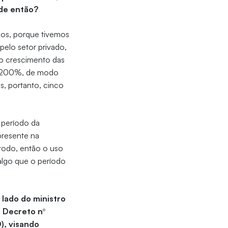
sde então?
os, porque tivemos
elo setor privado,
 o crescimento das
de 200%, de modo
s, portanto, cinco
 período da
presente na
odo, então o uso
 algo que o período
 lado do ministro
o Decreto nº
), visando