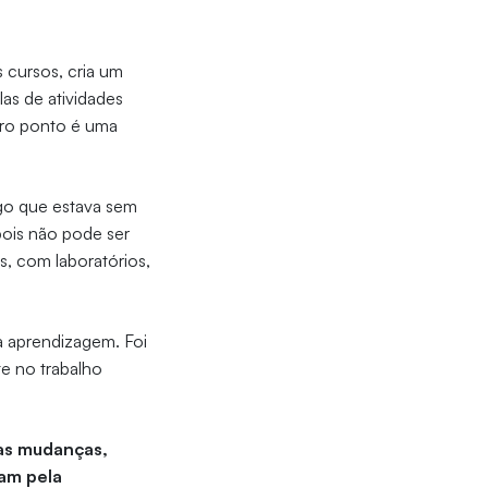
 cursos, cria um
as de atividades
iro ponto é uma
go que estava sem
pois não pode ser
, com laboratórios,
a aprendizagem. Foi
te no trabalho
sas mudanças,
tam pela