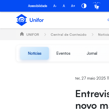
Pular para o Conteúdo principal
Acessibilidade
A-
A
A+
UNIFOR
Central de Conteúdo
Notíci
Notícias
Eventos
Jornal
ter, 27 maio 2025 1
Entrevi
novo ma