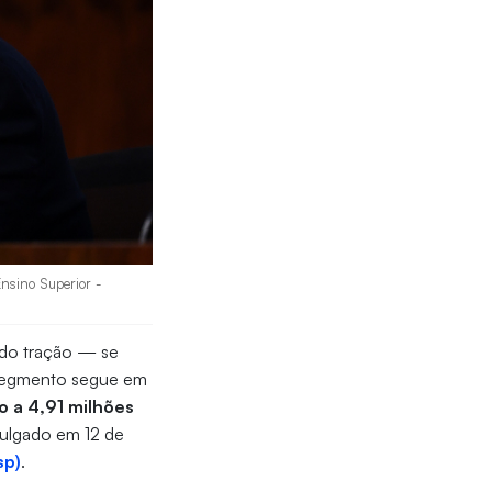
nsino Superior -
ido tração — se
segmento segue em
 a 4,91 milhões
vulgado em 12 de
sp)
.