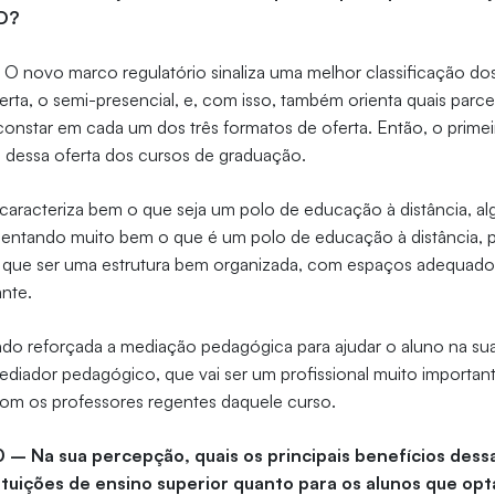
AD?
–
O novo marco regulatório sinaliza uma melhor classificação dos
rta, o semi-presencial, e, com isso, também orienta quais parcel
constar em cada um dos três formatos de oferta. Então, o prime
 dessa oferta dos cursos de graduação.
aracteriza bem o que seja um polo de educação à distância, al
rientando muito bem o que é um polo de educação à distância, 
m que ser uma estrutura bem organizada, com espaços adequados
ante.
ndo reforçada a mediação pedagógica para ajudar o aluno na su
mediador pedagógico, que vai ser um profissional muito importan
om os professores regentes daquele curso.
0 – Na sua percepção, quais os principais benefícios des
tituições de ensino superior quanto para os alunos que op