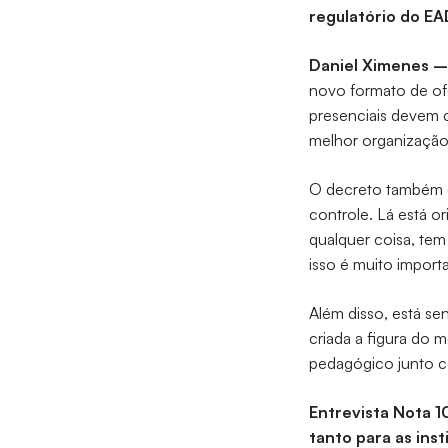
regulatório do E
Daniel Ximenes 
novo formato de ofe
presenciais devem 
melhor organização
O decreto também c
controle. Lá está o
qualquer coisa, te
isso é muito import
Além disso, está se
criada a figura do 
pedagógico junto c
Entrevista Nota 1
tanto para as ins