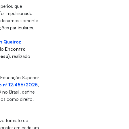
perior, que
foi impulsionado
nsiderarmos somente
ões particulares.
n Queiroz
—
 do
Encontro
mesp)
, realizado
a Educação Superior
o nº 12.456/2025
,
no Brasil, define
sos como direito,
ovo formato de
 constar em cada um