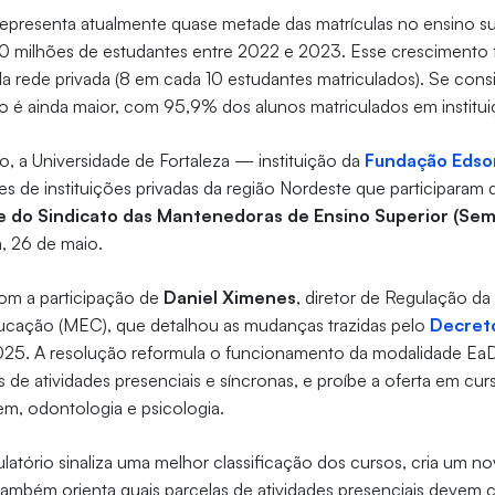
epresenta atualmente quase metade das matrículas no ensino su
0 milhões de estudantes entre 2022 e 2023. Esse crescimento 
la rede privada (8 em cada 10 estudantes matriculados). Se co
ão é ainda maior, com 95,9% dos alunos matriculados em instituiç
o, a Universidade de Fortaleza — instituição da
Fundação Edso
es de instituições privadas da região Nordeste que participaram
e do Sindicato das Mantenedoras de Ensino Superior (Se
a, 26 de maio.
om a participação de
Daniel Ximenes
, diretor de Regulação d
ducação (MEC), que detalhou as mudanças trazidas pelo
Decret
025. A resolução reformula o funcionamento da modalidade EaD 
 de atividades presenciais e síncronas, e proíbe a oferta em cur
m, odontologia e psicologia.
atório sinaliza uma melhor classificação dos cursos, cria um n
 também orienta quais parcelas de atividades presenciais devem