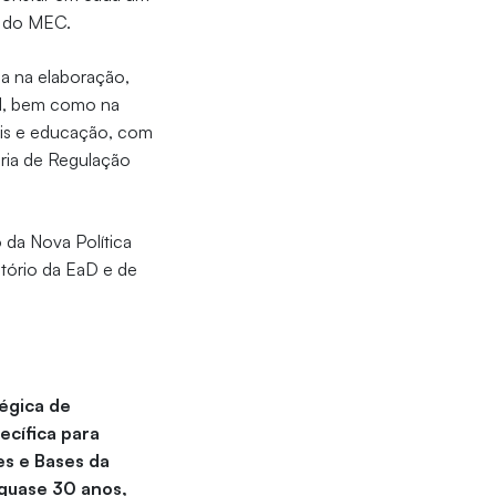
r do MEC.
ia na elaboração,
al, bem como na
iais e educação, com
ria de Regulação
 da Nova Política
tório da EaD e de
égica de
ecífica para
es e Bases da
quase 30 anos,