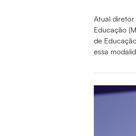
Atual direto
Educação (ME
de Educação 
essa modali