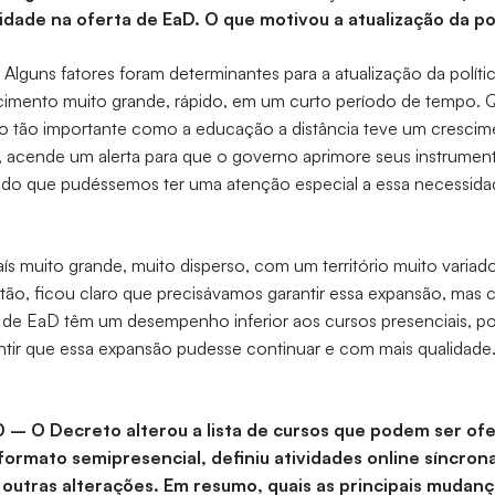
lidade na oferta de EaD. O que motivou a atualização da po
–
Alguns fatores foram determinantes para a atualização da políti
cimento muito grande, rápido, em um curto período de tempo. 
o tão importante como a educação a distância teve um crescim
, acende um alerta para que o governo aprimore seus instrumen
odo que pudéssemos ter uma atenção especial a essa necessid
muito grande, muito disperso, com um território muito variado
tão, ficou claro que precisávamos garantir essa expansão, mas 
 de EaD têm um desempenho inferior aos cursos presenciais, po
ntir que essa expansão pudesse continuar e com mais qualidade
0 – O Decreto alterou a lista de cursos que podem ser of
 formato semipresencial, definiu atividades online síncron
outras alterações. Em resumo, quais as principais mudan