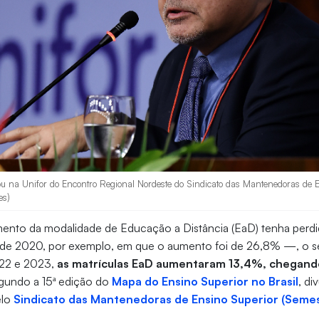
ou na Unifor do Encontro Regional Nordeste do Sindicato das Mantenedoras de E
es)
mento da modalidade de Educação a Distância (EaD) tenha perd
de 2020, por exemplo, em que o aumento foi de 26,8% —, o 
022 e 2023,
as matrículas EaD aumentaram 13,4%, chegando
egundo a 15ª edição do
Mapa do Ensino Superior no Brasil
, di
elo
Sindicato das Mantenedoras de Ensino Superior (Seme