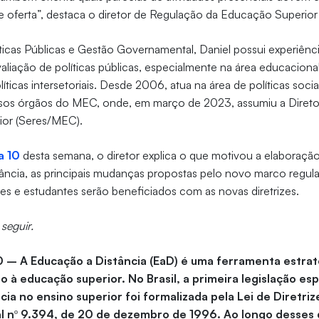
de oferta”, destaca o diretor de Regulação da Educação Superio
íticas Públicas e Gestão Governamental, Daniel possui experiênc
aliação de políticas públicas, especialmente na área educacion
ticas intersetoriais. Desde 2006, atua na área de políticas soc
sos órgãos do MEC, onde, em março de 2023, assumiu a Direto
ior (Seres/MEC).
a 10
desta semana, o diretor explica o que motivou a elaboração
ância, as principais mudanças propostas pelo novo marco regula
ões e estudantes serão beneficiados com as novas diretrizes.
 seguir.
0 – A Educação a Distância (EaD) é uma ferramenta estrat
 à educação superior. No Brasil, a primeira legislação esp
ia no ensino superior foi formalizada pela Lei de Diretriz
l nº 9.394, de 20 de dezembro de 1996. Ao longo desses 