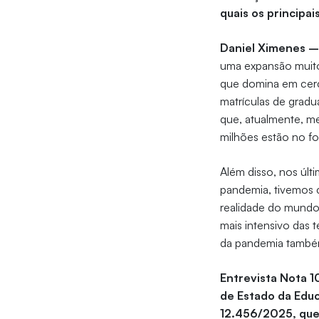
quais os principa
Daniel Ximenes 
uma expansão muito
que domina em cerc
matrículas de grad
que, atualmente, me
milhões estão no f
Além disso, nos últ
pandemia, tivemos c
realidade do mund
mais intensivo das 
da pandemia também
Entrevista Nota 10
de Estado da Educ
12.456/2025, que 