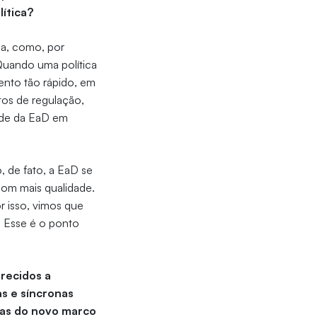
lítica?
ca, como, por
Quando uma política
ento tão rápido, em
tos de regulação,
ade da EaD em
, de fato, a EaD se
com mais qualidade.
r isso, vimos que
. Esse é o ponto
erecidos a
as e síncronas
ças do novo marco