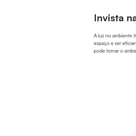
Invista 
A luz no ambiente
h
espaço e ser eficie
pode tornar o ambie