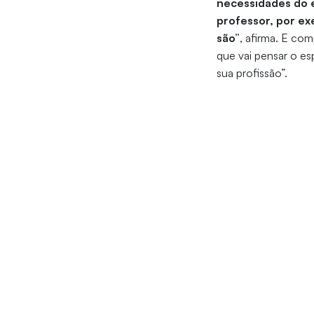
necessidades do e
professor, por e
são”
, afirma. E com
que vai pensar o es
sua profissão”.