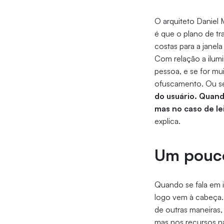
O arquiteto Daniel 
é que o plano de t
costas para a janel
Com relação a ilumi
pessoa, e se for mu
ofuscamento. Ou s
do usuário. Quand
mas no caso de le
explica.
Um pouco
Quando se fala em i
logo vem à cabeça. 
de outras maneiras,
mas nos recursos na