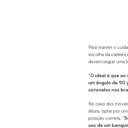
Para manter o cuid
escolha da cadeira 
devem seguir uma l
“O ideal é que ao
um ângulo de 90 g
cotovelos nos br
No caso dos móveis
altura, optar por u
posição correta.
“S
uso de um banqui