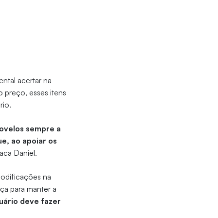
ntal acertar na
 preço, esses itens
rio.
tovelos sempre a
e, ao apoiar os
taca Daniel.
modificações na
nça para manter a
uário deve fazer