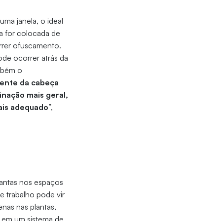
ma janela, o ideal
a for colocada de
orrer ofuscamento.
ode ocorrer atrás da
ambém o
frente da cabeça
inação mais geral,
mais adequado
”,
lantas nos espaços
e trabalho pode vir
nas nas plantas,
m em um sistema de