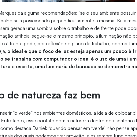
Marques dá alguma recomendações: “se o seu ambiente possuir u
rabalho seja posicionado perpendicularmente a mesma. Se a mes
a será gerada uma sombra sobre o trabalho e de frente pode oc
nação artificial segue-se o mesmo princípio, a iluminação não p
ito à frente pode, por reflexão no plano de trabalho, ocorrer t
eja,
o ideal é que o foco de luz esteja apenas um pouco à 
o se trabalha com computador o ideal é o uso de uma ilum
itura e escrita, uma luminária de bancada se demonstra 
 de natureza faz bem
nserir “o verde” nos ambientes domésticos, a ideia de colocar p
Entretanto, esse contato com a natureza dentro do escritório d
 como destaca Daniel: “quando pensar em ‘verde’ não pense ape
turais dos quais podemos tirar proveito, eles sempre funciona