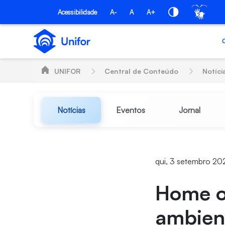
Pular para o Conteúdo principal
Acessibilidade
A-
A
A+
UNIFOR
Central de Conteúdo
Notíci
Notícias
Eventos
Jornal
qui, 3 setembro 20
Home o
ambient