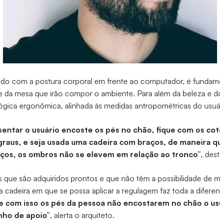
ado com a postura corporal em frente ao computador, é fundame
e da mesa que irão compor o ambiente. Para além da beleza e do
ógica ergonômica, alinhada às medidas antropométricas do usuá
 sentar o usuário encoste os pés no chão, fique com os co
raus, e seja usada uma cadeira com braços, de maneira qu
aços, os ombros não se elevem em relação ao tronco”
, des
 que são adquiridos prontos e que não têm a possibilidade de 
ma cadeira em que se possa aplicar a regulagem faz toda a difere
e com isso os pés da pessoa não encostarem no chão o us
nho de apoio”
, alerta o arquiteto.