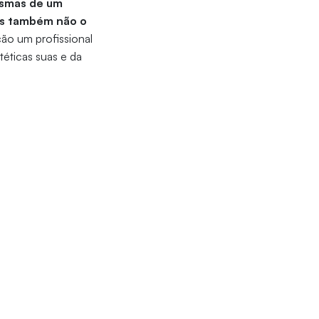
esmas de um
os também não o
ção um profissional
éticas suas e da