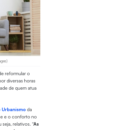
ages)
de reformular o
por diversas horas
idade de quem atua
e Urbanismo
da
ade e o conforto no
seja, relativos.
“As