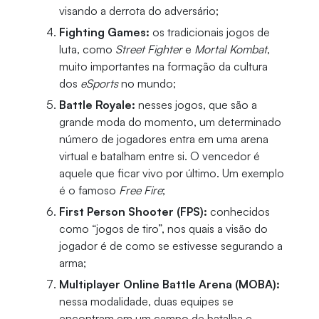
visando a derrota do adversário;
Fighting Games:
os tradicionais jogos de
luta, como
Street Fighter
e
Mortal Kombat
,
muito importantes na formação da cultura
dos
eSports
no mundo;
Battle Royale:
nesses jogos, que são a
grande moda do momento, um determinado
número de jogadores entra em uma arena
virtual e batalham entre si. O vencedor é
aquele que ficar vivo por último. Um exemplo
é o famoso
Free Fire
;
First Person Shooter (FPS):
conhecidos
como “jogos de tiro”, nos quais a visão do
jogador é de como se estivesse segurando a
arma;
Multiplayer Online Battle Arena (MOBA):
nessa modalidade, duas equipes se
encontram em um campo de batalha e