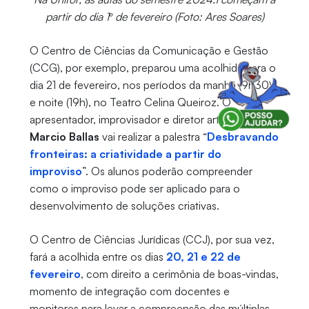
partir do dia 1º de fevereiro (Foto: Ares Soares)
O Centro de Ciências da Comunicação e Gestão
(CCG), por exemplo, preparou uma acolhida para o
dia 21 de fevereiro, nos períodos da manhã (9h30)
e noite (19h), no Teatro Celina Queiroz. O
apresentador, improvisador e diretor artístico
Marcio Ballas
vai realizar a palestra “
Desbravando
fronteiras: a criatividade a partir do
improviso
”. Os alunos poderão compreender
como o improviso pode ser aplicado para o
desenvolvimento de soluções criativas.
O Centro de Ciências Jurídicas (CCJ), por sua vez,
fará a acolhida entre os dias
20, 21 e 22 de
fevereiro
, com direito a cerimônia de boas-vindas,
momento de integração com docentes e
monitores para levar a compreensão das múltiplas