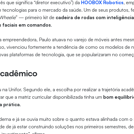
lês que significa “diretor executivo”) da
HOOBOX Robotics
, em
 tecnologias para o mercado da saúde. Um de seus produtos, fe
Wheelie
” — primeiro kit de
cadeira de rodas com inteligência a
s faciais em comandos
.
ia empreendedora, Paulo atuava no varejo de móveis antes mes
isso, vivenciou fortemente a tendência de como os modelos de 
ovas plataformas de tecnologia, que se popularizaram no come
acadêmico
na Unifor. Segundo ele, a escolha por realizar a trajetória acadê
r que a matriz curricular disponibilizada tinha um
bom equilíbri
a prática
.
derna e já se ouvia muito sobre o quanto estava alinhada com
idade de já estar construindo soluções nos primeiros semestres, 