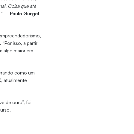
nal. Coisa que até
”
—
Paulo Gurgel
e empreendedorismo,
Por isso, a partir
em algo maior em
iderando como um
, atualmente
e de ouro”, foi
curso.