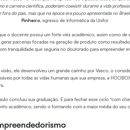
e carreira científica, poderiam coexistir durante a vida profissio
fora do país, mas que na época era pouco apresentada no Brasil
Pinheiro
, egresso de Informática da Unifor
 que o docente possui um forte viés acadêmico, assim como d
erar parcerias focadas na geração de produto como resultado. “
i com tranquilidade que seguiria no doutorado para empreender 
visão, ele desenvolveu um grande carinho por Vasco, o cons
sáveis por todas as vidas humanas que sua empresa, a HOOBOX
a.
lo concluiu sua graduação. E para fechar esse ciclo “com chav
rito acadêmico, sendo o formando com a maior média do seu 
mpreendedorismo