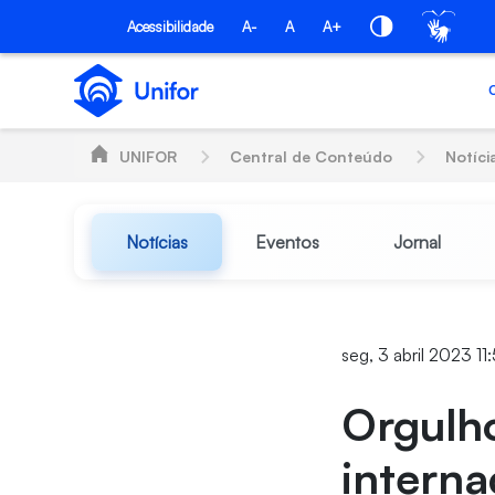
Pular para o Conteúdo principal
Acessibilidade
A-
A
A+
UNIFOR
Central de Conteúdo
Notíci
Notícias
Eventos
Jornal
seg, 3 abril 2023 11
Orgulho
interna