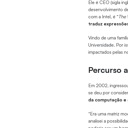
Ele é CEO (sigla ing
desenvolvimento de
com a Intel, é “
The 
traduz expressõe
Vindo de uma famíl
Universidade. Por 
impactados pelas n
Percurso 
Em 2002, ingressou 
se deu por considera
da computação e 
“Era uma matriz mo
analisei a possibil