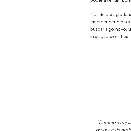
poderia ser um bom 
No início da gradua
empreender o mais r
buscar algo novo, 
iniciação científica
“Durante a trajetó
pesquisa do prof