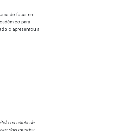
: uma de focar em
 acadêmico para
ado
o apresentou à
mitido na célula de
sses dois mundos,