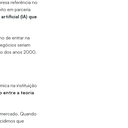
presa referência no
ito em parceria
rtificial (IA) que
mo de entrar na
negócios seriam
ço dos anos 2000.
mica na instituição
o entre a teoria
 o mercado. Quando
decidimos que