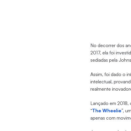
No decorrer dos an
2017, ela foi inves
sediadas pela John
Assim, foi dado o
intelectual, prova
realmente inovador
Lançado em 2018, o
“
The Wheelie
”, u
apenas com movime