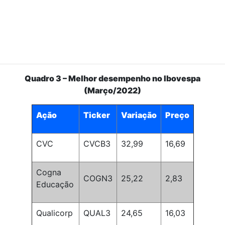
Quadro 3 – Melhor desempenho no Ibovespa
(Março/2022)
Ação
Ticker
Variação
Preço
CVC
CVCB3
32,99
16,69
Cogna
COGN3
25,22
2,83
Educação
Qualicorp
QUAL3
24,65
16,03