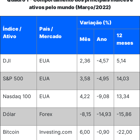
ativos pelo mundo (Março/2022)
Variação (%)
Índice /
País /
12
Ativo
Mercado
Mês
Ano
meses
DJI
EUA
2,36
-4,57
5,14
S&P 500
EUA
3,58
-4,95
14,03
Nasdaq 100
EUA
4,22
-9,08
13,34
Dólar
Forex
-8,15
-14,93
-15,86
Bitcoin
Investing.com
6,00
-0,90
-22,00