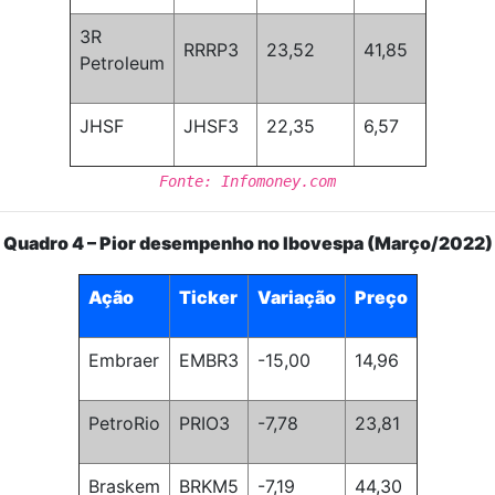
3R
RRRP3
23,52
41,85
Petroleum
JHSF
JHSF3
22,35
6,57
Fonte: Infomoney.com
Quadro 4 – Pior desempenho no Ibovespa (Março/2022)
Ação
Ticker
Variação
Preço
Embraer
EMBR3
-15,00
14,96
PetroRio
PRIO3
-7,78
23,81
Braskem
BRKM5
-7,19
44,30