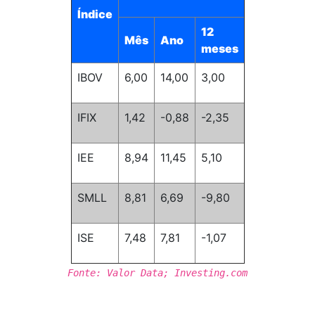
Índice
12
Mês
Ano
meses
IBOV
6,00
14,00
3,00
IFIX
1,42
-0,88
-2,35
IEE
8,94
11,45
5,10
SMLL
8,81
6,69
-9,80
ISE
7,48
7,81
-1,07
Fonte: Valor Data; Investing.com