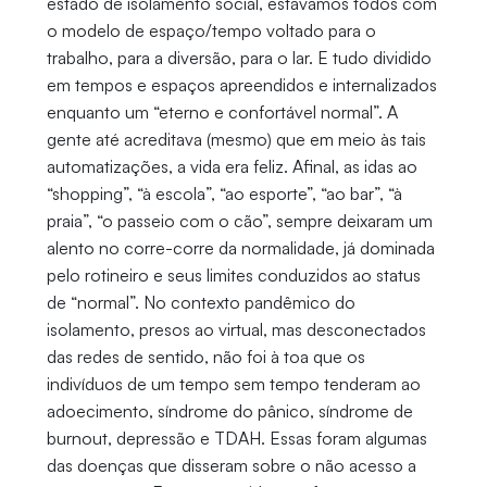
estado de isolamento social, estávamos todos com
o modelo de espaço/tempo voltado para o
trabalho, para a diversão, para o lar. E tudo dividido
em tempos e espaços apreendidos e internalizados
enquanto um “eterno e confortável normal”. A
gente até acreditava (mesmo) que em meio às tais
automatizações, a vida era feliz. Afinal, as idas ao
“shopping”, “à escola”, “ao esporte”, “ao bar”, “à
praia”, “o passeio com o cão”, sempre deixaram um
alento no corre-corre da normalidade, já dominada
pelo rotineiro e seus limites conduzidos ao status
de “normal”. No contexto pandêmico do
isolamento, presos ao virtual, mas desconectados
das redes de sentido, não foi à toa que os
indivíduos de um tempo sem tempo tenderam ao
adoecimento, síndrome do pânico, síndrome de
burnout, depressão e TDAH. Essas foram algumas
das doenças que disseram sobre o não acesso a