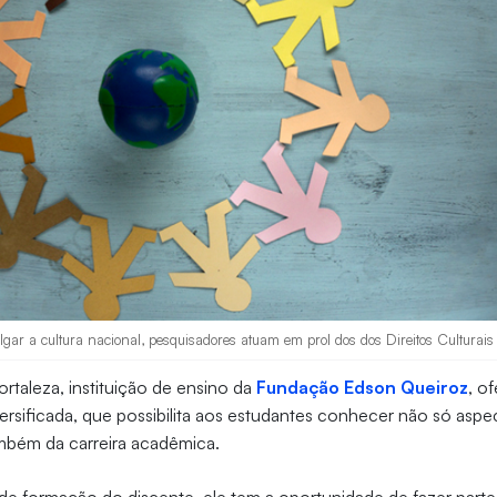
lgar a cultura nacional, pesquisadores atuam em prol dos dos Direitos Culturais 
ortaleza, instituição de ensino da
Fundação Edson Queiroz
, o
ersificada, que possibilita aos estudantes conhecer não só asp
ambém da carreira acadêmica.