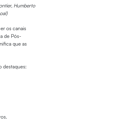
ontier, Humberto
oal)
er os canais
ma de Pós-
ifica que as
.
ão destaques:
vos.