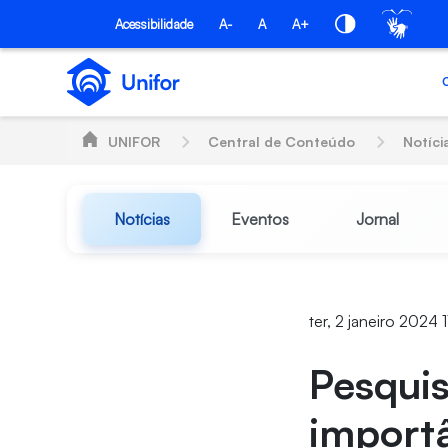
Pular para o Conteúdo principal
Acessibilidade
A-
A
A+
UNIFOR
Central de Conteúdo
Notíci
Notícias
Eventos
Jornal
ter, 2 janeiro 2024 
Pesqui
importâ