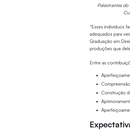
Palestrantes do
Cun
“Esses indivíduos f
adequados para veic
Graduação em Direi
produções que dele
Entre as contribuiç
Aperfeiçoamen
Compreensão d
Construção de 
Aprimoramento
Aperfeiçoamen
Expectativ