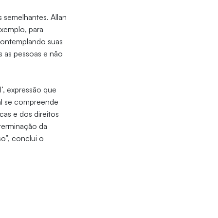
s semelhantes. Allan
xemplo, para
, contemplando suas
as as pessoas e não
l’, expressão que
qual se compreende
cas e dos direitos
determinação da
o”, conclui o