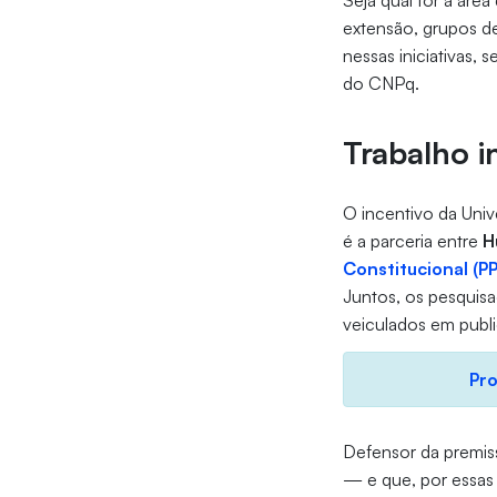
Seja qual for a áre
extensão, grupos de
nessas iniciativas
do CNPq.
Trabalho 
O incentivo da Univ
é a parceria entre
H
Constitucional (P
Juntos, os pesquisa
veiculados em publi
Pro
Defensor da premissa
— e que, por essas