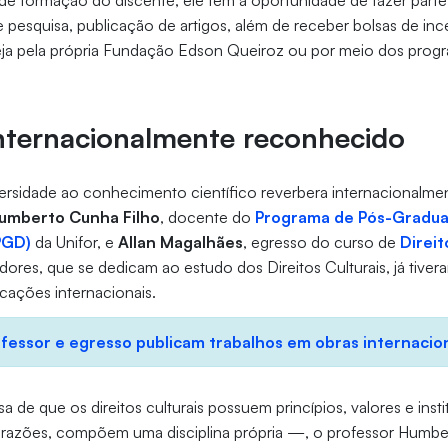
a de formação do discente, ele tem a oportunidade de fazer parte
 pesquisa, publicação de artigos, além de receber bolsas de ince
, seja pela própria Fundação Edson Queiroz ou por meio dos pro
internacionalmente reconhecido
ersidade ao conhecimento científico reverbera internacionalme
umberto Cunha Filho
, docente do
Programa de Pós-Gradua
PGD)
da Unifor, e
Allan Magalhães
, egresso do curso de
Direit
dores, que se dedicam ao estudo dos Direitos Culturais, já tiver
cações internacionais.
fessor e egresso publicam trabalhos em obras internacio
 de que os direitos culturais possuem princípios, valores e inst
 razões, compõem uma disciplina própria —, o professor Humber