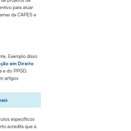
 de projetos de
ntivo para atuar
gramas da CAPES e
nte. Exemplo disso
ção em Direito
o
e do PPGD.
am artigos
nais
itutos específicos
to acredita que a