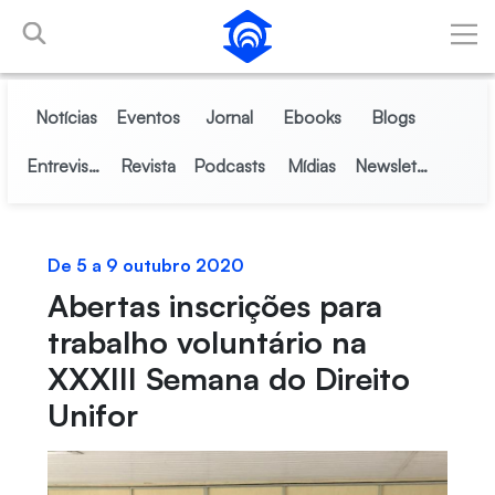
Skip to Main Content
Notícias
Eventos
Jornal
Ebooks
Blogs
Entrevistas
Revista
Podcasts
Mídias
Newsletter
De 5 a 9 outubro 2020
Abertas inscrições para
trabalho voluntário na
XXXIII Semana do Direito
Unifor