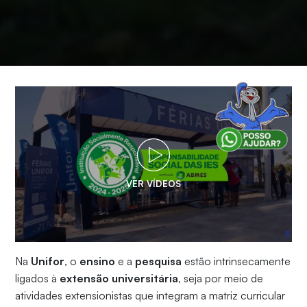
VER VÍDEOS
Na
Unifor
, o
ensino
e a
pesquisa
estão intrinsecamente
ligados à
extensão universitária
, seja por meio de
atividades extensionistas que integram a matriz curricular