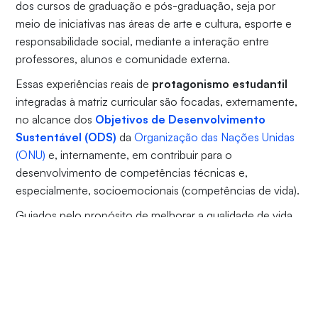
dos cursos de graduação e pós-graduação, seja por
meio de iniciativas nas áreas de arte e cultura, esporte e
responsabilidade social, mediante a interação entre
professores, alunos e comunidade externa.
Essas experiências reais de
protagonismo estudantil
integradas à matriz curricular são focadas, externamente,
no alcance dos
Objetivos de Desenvolvimento
Sustentável (ODS)
da
Organização das Nações Unidas
(ONU)
e, internamente, em contribuir para o
desenvolvimento de competências técnicas e,
especialmente, socioemocionais (competências de vida).
Guiados pelo propósito de melhorar a qualidade de vida
dos assistidos, os projetos da Unifor desempenham um
papel essencial em suas áreas de atuação, fortalecendo
o vínculo com a sociedade e atendendo às suas
demandas.
Esse compromisso rendeu à Unifor o
Selo Instituição