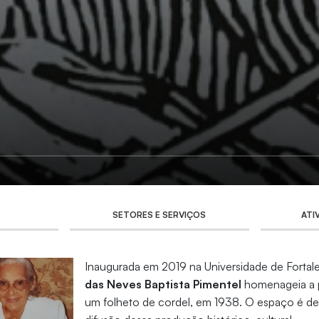
SETORES E SERVIÇOS
ATI
Inaugurada em 2019 na Universidade de Fortale
das Neves Baptista Pimentel
homenageia a p
um folheto de cordel, em 1938. O espaço é de