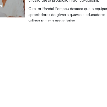
difusão dessa produção histórico-cultural.
S
O reitor Randal Pompeu destaca que o equipa
apreciadores do gênero quanto a educadores
valioso recurso pedagógico.
MENAGEADA
S E ACERVO
A COLEÇÃO CULTURAL DA BIBLIOTECA CENTRAL DA UNI