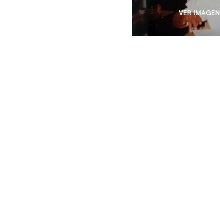
VER IMAGEN
SOBRE A HO
DIFERENCIAI
📚 CONHEÇA 