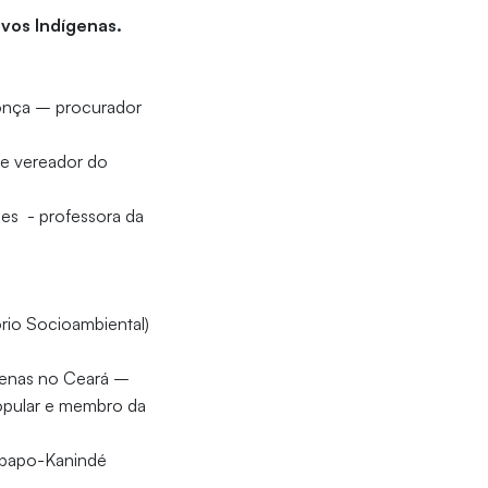
ovos Indígenas.
donça – procurador
e vereador do
pes - professora da
ório Socioambiental)
ígenas no Ceará –
Popular e membro da
nipapo-Kanindé