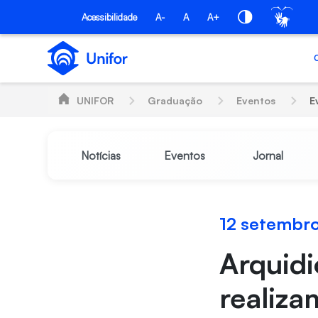
Skip to Main Content
Acessibilidade
A-
A
A+
UNIFOR
Graduação
Eventos
E
Notícias
Eventos
Jornal
12 setembr
Arquidi
realiza