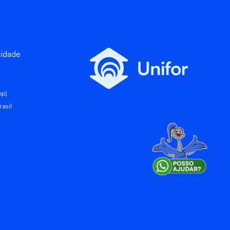
cidade
pp)
asil