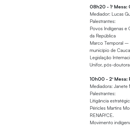
08h20 - 1ª Mesa: 
Mediador: Lucas Gu
Palestrantes:
Povos Indígenas e 
da República
Marco Temporal – 
município de Cauca
Legislação Internac
Unifor, pós-doutora
10h00 - 2ª Mesa: 
Mediadora: Janete M
Palestrantes:
Litigância estratég
Péricles Martins M
RENAP/CE.
Movimento indígena 