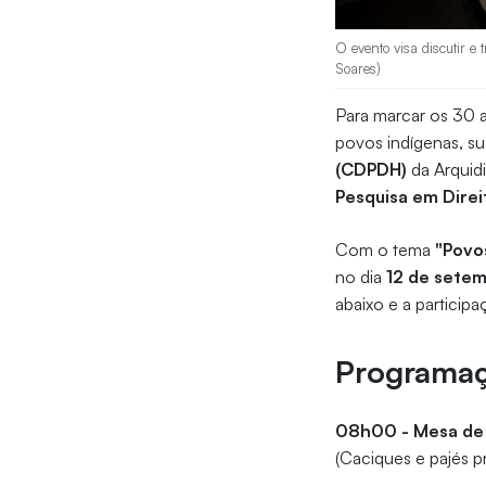
O evento visa discutir e
Soares)
Para marcar os 30 a
povos indígenas, sua
(CDPDH)
da Arquidi
Pesquisa em Direi
Com o tema
"Povo
no dia
12 de sete
abaixo e a particip
Programa
08h00 - Mesa de
(Caciques e pajés p