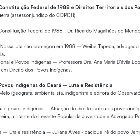
Constituição Federal de 1988 e Direitos Territoriais dos P
erra (assessor jurídico do CDPDH)
Constituição Federal de 1988 - Dr. Ricardo Magalhães de Men
Nossa luta não começou em 1988 – Weibe Tapeba, advogado 
ia.
ional e Povos Indígenas – Professora Dra. Ana Maria D’ávila Lo
 em Direito dos Povos Indígenas.
Povos Indígenas do Ceará – Luta e Resistência
elo (geógrafa, ambientalista, indigenista e editora do Observat
ica e povos indígenas – Atuação do direito junto aos povos ind
oreira, militante do Levante Popular da Juventude e Advogado 
– luta e resistência – Juliana Alves - cacique Irê do povo Je