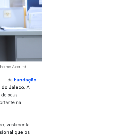
lherme Alecrim)
za — da
Fundação
 do Jaleco
. A
m de seus
ortante na
co, vestimenta
sional que os