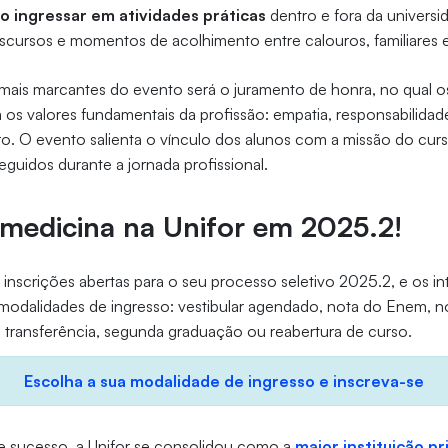
 ingressar em atividades práticas
dentro e fora da universi
cursos e momentos de acolhimento entre calouros, familiares e
is marcantes do evento será o juramento de honra, no qual os
 valores fundamentais da profissão: empatia, responsabilidad
o. O evento salienta o vínculo dos alunos com a missão do cur
eguidos durante a jornada profissional.
medicina na Unifor em 2025.2!
inscrições abertas para o seu processo seletivo 2025.2, e os 
 modalidades de ingresso: vestibular agendado, nota do Enem, no
r, transferência, segunda graduação ou reabertura de curso.
Escolha a sua modalidade de ingresso e inscreva-se
e sucesso, a Unifor se consolidou como a
maior instituição p