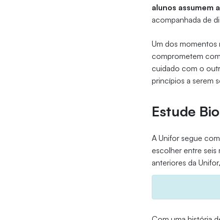
alunos assumem ao
acompanhada de dis
Um dos momentos ma
comprometem com os
cuidado com o outr
princípios a serem s
Estude Bio
A Unifor segue com 
escolher entre seis
anteriores da Unifo
Com uma história d