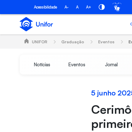
Pular para o Conteúdo principal
Acessibilidade
A-
A
A+
UNIFOR
Graduação
Eventos
E
Notícias
Eventos
Jornal
5 junho 202
Cerimôn
primeir