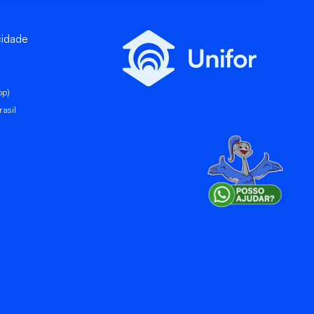
cidade
pp)
asil