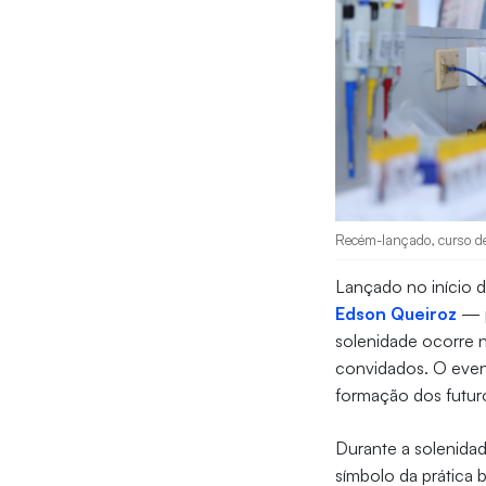
Recém-lançado, curso de
Lançado no início 
Edson Queiroz
— p
solenidade ocorre n
convidados. O even
formação dos futuro
Durante a solenidad
símbolo da prática 