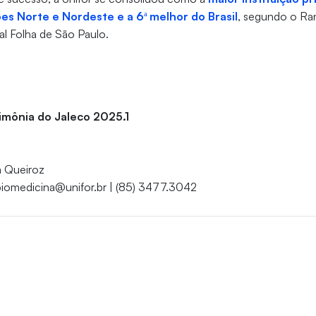
ões Norte e Nordeste e a 6ª melhor do Brasil
, segundo o Ran
nal Folha de São Paulo.
imônia do Jaleco 2025.1
a Queiroz
biomedicina@unifor.br | (85) 3477.3042