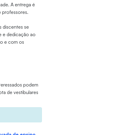
dade. A entrega é
 professores.
 discentes se
e e dedicação ao
so e com os
interessados podem
ta de vestibulares
rivada de ensino