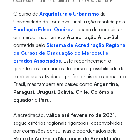
excelência e sua infraestrutura moderna (Foto: Gabriel Rissi)
O curso de
Arquitetura e Urbanismo
da
Universidade de Fortaleza - instituição mantida pela
Fundação Edson Queiroz
- acaba de conquistar
um marco importante: a
Acreditação Arcu-Sul
,
conferida pelo
Sistema de Acreditação Regional
de Cursos de Graduação do Mercosul e
Estados Associados
. Este reconhecimento
garante aos formandos do curso a possibilidade de
exercer suas atividades profissionais não apenas no
Brasil, mas também em países como
Argentina
,
Paraguai
,
Uruguai
,
Bolívia
,
Chile
,
Colômbia
,
Equador
e
Peru
.
A acreditação,
válida até fevereiro de 2031
,
segue critérios regionais rigorosos, desenvolvidos
por comissões consultivas e coordenados pela
Rede de Agências Nacionais de Acreditação