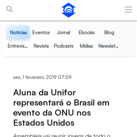
Pular para o Conteúdo principal
Notícias
Eventos
Jornal
Ebooks
Blog
Entrevistas
Revista
Podcasts
Mídias
Newsletter
sex, 1 fevereiro 2019 07:59
Aluna da Unifor
representará o Brasil em
evento da ONU nos
Estados Unidos
Assembleia vai reunir jovens de todo o