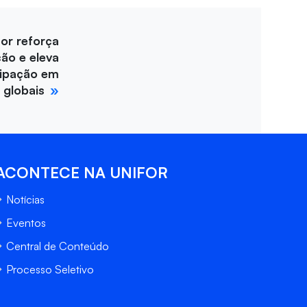
for reforça
ção e eleva
cipação em
 globais
ACONTECE NA UNIFOR
Notícias
Eventos
Central de Conteúdo
Processo Seletivo