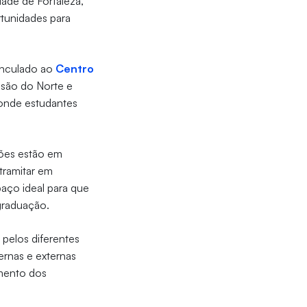
dade de Fortaleza,
rtunidades para
vinculado ao
Centro
nsão do Norte e
 onde estudantes
sões estão em
tramitar em
paço ideal para que
 graduação.
 pelos diferentes
ernas e externas
mento dos