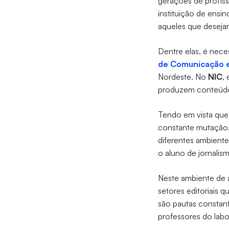
gerações de profiss
instituição de ensi
aqueles que desejam
Dentre elas, é nece
de Comunicação 
Nordeste. No
NIC
,
produzem conteúdos
Tendo em vista que 
constante mutação. 
diferentes ambiente
o aluno de jornalis
Neste ambiente de a
setores editoriais 
são pautas constan
professores do labo