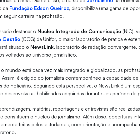
ionais da área. Diante disso, o curso de
Jornalismo
da Universi
no da
Fundação Edson Queiroz
, disponibiliza uma gama de opo
 seguir carreira na profissão.
ssário destacar o
Núcleo Integrado de Comunicação
(NIC), 
e Gestão
(CCG) da Unifor, o maior laboratório de prática e exte
 está situado o
NewsLink
, laboratório de redação convergente,
 voltados ao universo jornalístico.
o mundo está cada vez mais integrado e globalizado, as profis
Assim, é exigido do jornalista contemporâneo a capacidade de 
s do noticiário. Seguindo esta perspectiva, o NewsLink é um es
mo desenvolva as habilidades adquiridas durante seu período de
prendizagem, matérias, reportagens e entrevistas são realizadas
que constituem o núcleo de jornalismo. Além disso, coberturas int
temente feitas pelos estudantes, com orientação e acompanha
ratório.