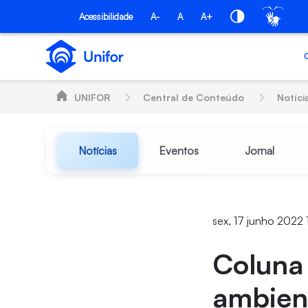
Pular para o Conteúdo principal
Acessibilidade
A-
A
A+
UNIFOR
Central de Conteúdo
Notíci
Notícias
Eventos
Jornal
sex, 17 junho 2022 
Coluna 
ambient