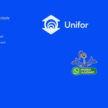
cidade
pp)
asil