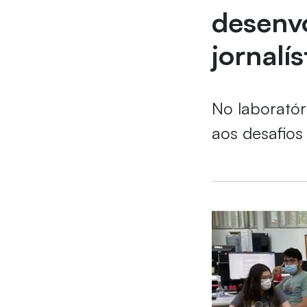
desenvo
jornalís
No laboratór
aos desafios