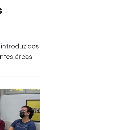
s
 introduzidos
entes áreas