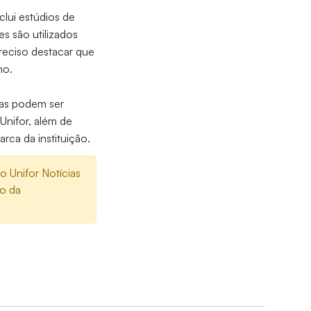
lui estúdios de
es são utilizados
preciso destacar que
lho.
tas podem ser
Unifor, além de
rca da instituição.
 Unifor Notícias
mo da