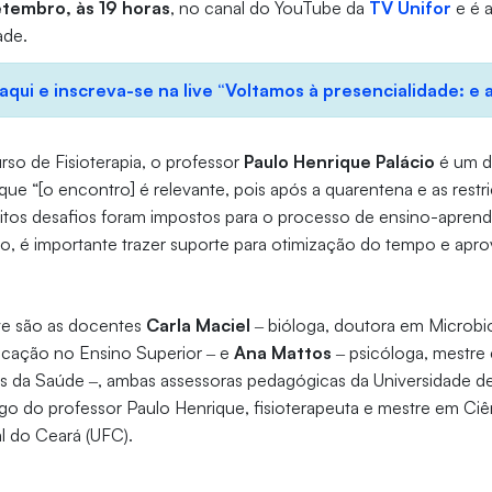
etembro, às 19 horas
, no canal do YouTube da
TV Unifor
e é a
ade.
 aqui e inscreva-se na live “Voltamos à presencialidade: e 
so de Fisioterapia, o professor
Paulo Henrique Palácio
é um d
que “[o encontro] é relevante, pois após a quarentena e as restr
uitos desafios foram impostos para o processo de ensino-aprend
, é importante trazer suporte para otimização do tempo e apr
ive são as docentes
Carla Maciel
‒ bióloga, doutora em Microbi
cação no Ensino Superior ‒ e
Ana Mattos
‒ psicóloga, mestre
s da Saúde ‒, ambas assessoras pedagógicas da Universidade de
go do professor Paulo Henrique, fisioterapeuta e mestre em Ciê
l do Ceará (UFC).