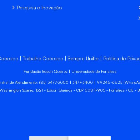
Pesquisa e Inovação
 Conosco
Trabalhe Conosco
Sempre Unifor
Política de Priva
Fundação Edson Queiroz | Universidade de Fortaleza
ntral de Atendimento: (85) 3477-3000 | 3477-3400 | 99246-6625 (WhatsA
 Washington Soares, 1321 - Edson Queiroz - CEP 60811-905 - Fortaleza / CE - Br