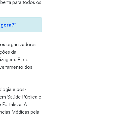
berta para todos os
agora?”
os organizadores
ições da
izagem. E, no
oveitamento dos
ologia e pós-
 em Saúde Pública e
 Fortaleza. A
ncias Médicas pela