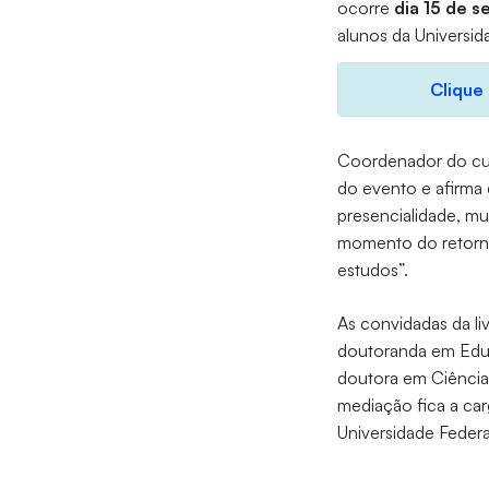
ocorre
dia 15 de s
alunos da Universid
Clique
Coordenador do cur
do evento e afirma 
presencialidade, m
momento do retorno
estudos”.
As convidadas da l
doutoranda em Edu
doutora em Ciência
mediação fica a car
Universidade Federa