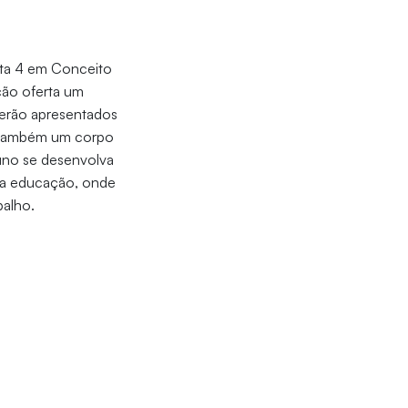
ota 4 em Conceito
ção oferta um
 serão apresentados
também um corpo
luno se desenvolva
 da educação, onde
balho.