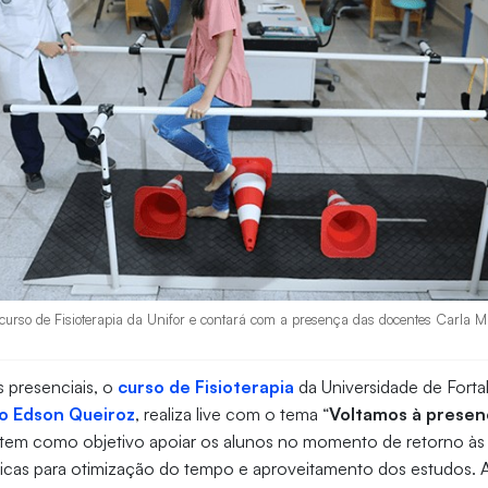
 curso de Fisioterapia da Unifor e contará com a presença das docentes Carla M
s presenciais, o
curso de Fisioterapia
da Universidade de Fortal
o Edson Queiroz
, realiza live com o tema “
Voltamos à presenc
 tem como objetivo apoiar os alunos no momento de retorno às 
icas para otimização do tempo e aproveitamento dos estudos. A