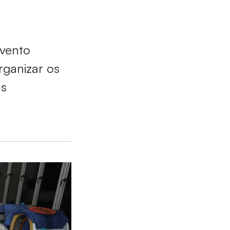
evento
rganizar os
as