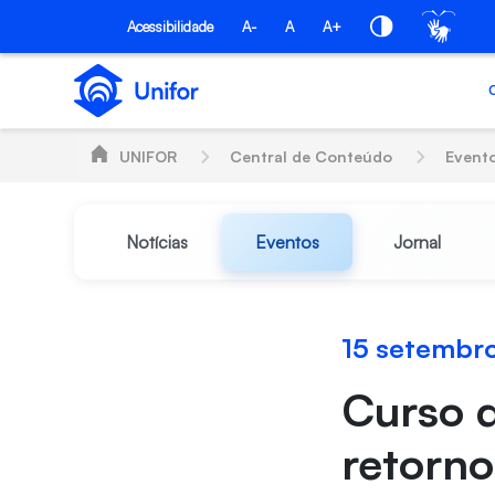
Pular para o Conteúdo principal
Acessibilidade
A-
A
A+
UNIFOR
Central de Conteúdo
Event
Notícias
Eventos
Jornal
15 setembr
Curso d
retorno