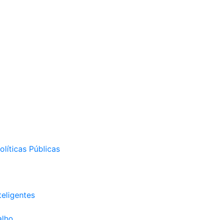
líticas Públicas
eligentes
alho