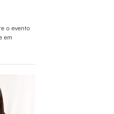
re o evento
ue em