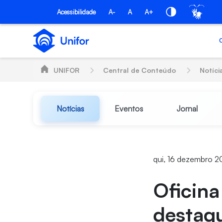
Pular para o Conteúdo principal
Acessibilidade
A-
A
A+
UNIFOR
Central de Conteúdo
Notíci
Notícias
Eventos
Jornal
qui, 16 dezembro 2
Oficina
destaqu