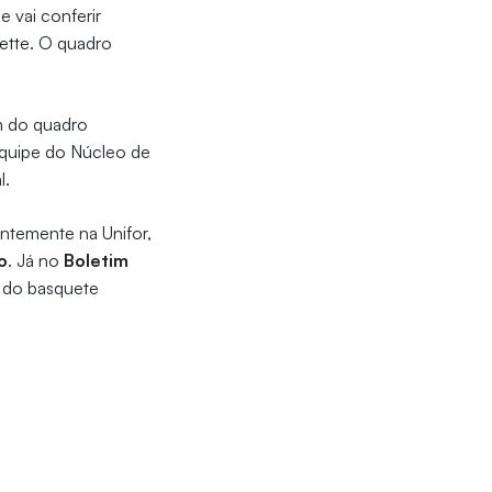
 vai conferir
ette. O quadro
m do quadro
equipe do Núcleo de
l.
entemente na Unifor,
o
. Já no
Boletim
a do basquete