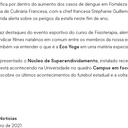
fica por dentro do aumento dos casos de dengue em Fortaleza e
a de Culinária Francesa, com a chef francesa Stéphanie Guillem
nda alerta sobre os perigos da estafa neste fim de ano.
az destaques do evento esportivo do curso de Fisioterapia, alé
 indicar filmes natalinos em comum entre os membros da nossa 
ambém vai entender o que é a
Eco Yoga
em uma matéria especia
apresentado o
Núcleo de Superendividamento
, instalado rec
ue está acontecendo na Universidade no quadro
Campus em foc
escobre os últimos acontecimentos do futebol estadual e a volt
Notícias
ro de 2021