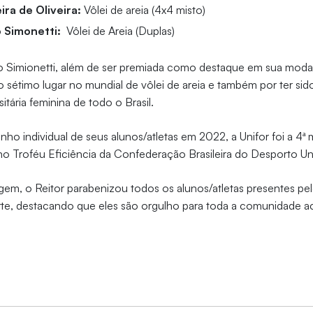
ira de Oliveira:
Vôlei de areia (4x4 misto)
o Simonetti:
Vôlei de Areia (Duplas)
ixto Simionetti, além de ser premiada como destaque em sua mod
sétimo lugar no mundial de vôlei de areia e também por ter sid
sitária feminina de todo o Brasil.
o individual de seus alunos/atletas em 2022, a Unifor foi a 4ª m
no Troféu Eficiência da Confederação Brasileira do Desporto Uni
gem, o Reitor parabenizou todos os alunos/atletas presentes 
te, destacando que eles são orgulho para toda a comunidade a