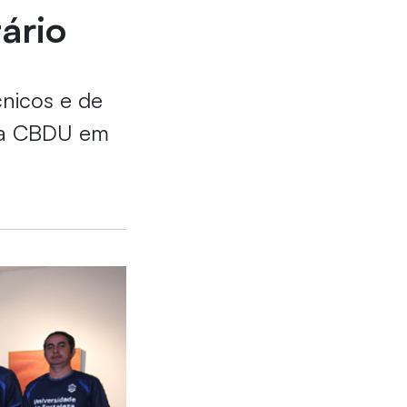
ário
cnicos e de
la CBDU em