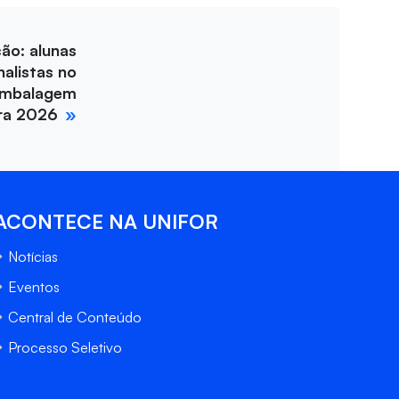
ção: alunas
nalistas no
Embalagem
ira 2026
ACONTECE NA UNIFOR
Notícias
Eventos
Central de Conteúdo
Processo Seletivo