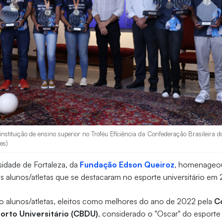
 instituição de ensino superior no Troféu Eficiência da Confederação Brasileira d
es)
rsidade de Fortaleza, da
Fundação Edson Queiroz
, homenageou
eus alunos/atletas que se destacaram no esporte universitário em
co alunos/atletas, eleitos como melhores do ano de 2022 pela
C
porto Universitário (CBDU)
, considerado o "Oscar" do esporte 