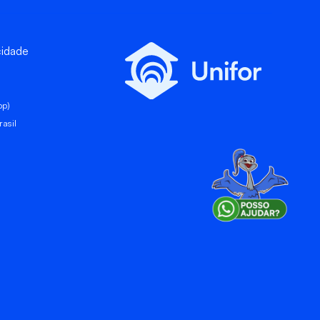
cidade
pp)
asil