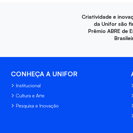
Criatividade e inova
da Unifor são fi
Prêmio ABRE de 
Brasile
CONHEÇA A UNIFOR
Institucional
Cultura e Arte
Pesquisa e Inovação