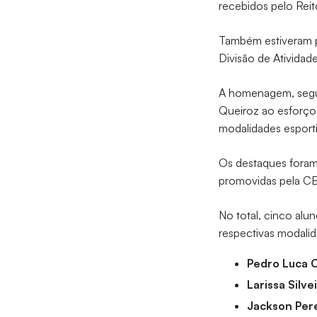
recebidos pelo Reit
Também estiveram p
Divisão de Atividad
A homenagem, segu
Queiroz ao esforço,
modalidades esport
Os destaques foram
promovidas pela CB
No total, cinco alu
respectivas modalid
Pedro Luca C
Larissa Silve
Jackson Pere