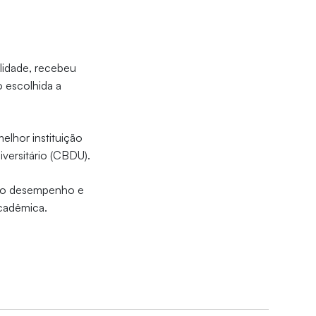
alidade, recebeu
o escolhida a
elhor instituição
versitário (CBDU).
pelo desempenho e
cadêmica.