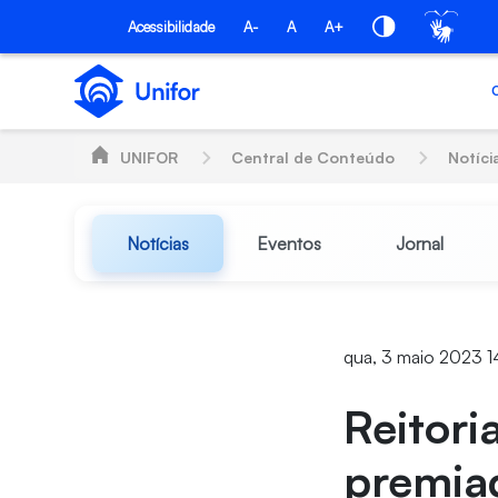
Pular para o Conteúdo principal
Acessibilidade
A-
A
A+
UNIFOR
Central de Conteúdo
Notíci
Notícias
Eventos
Jornal
qua, 3 maio 2023 1
Reitori
premia