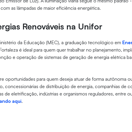
o Emissor de Luz). A iluminação viária segue o mesmo padrão -
m com as lâmpadas de maior eficiência energética.
rgias Renováveis na Unifor
nistério da Educação (MEC), a graduação tecnológico em
Ene
Fortaleza é ideal para quem quer trabalhar no planejamento, imp
nção e operação de sistemas de geração de energia elétrica b
re oportunidades para quem deseja atuar de forma autônoma o
o, concessionárias de distribuição de energia, companhias de c
s de eletrificação, indústrias e organismos reguladores, entre o
cando aqui
.