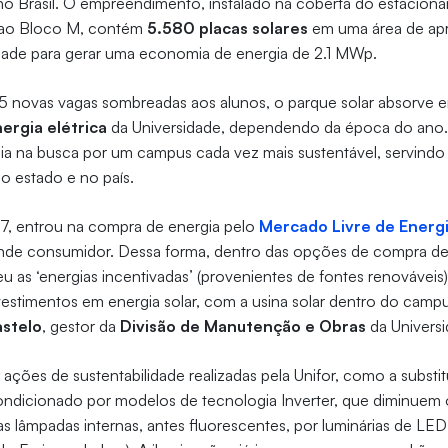
no Brasil. O empreendimento, instalado na coberta do estacion
o ao Bloco M, contém
5.580 placas solares
em uma área de ap
dade para gerar uma economia de energia de 2.1 MWp.
35 novas vagas sombreadas aos alunos, o parque solar absorve 
ergia elétrica
da Universidade, dependendo da época do ano.
cia na busca por um campus cada vez mais sustentável, servindo
no estado e no país.
17, entrou na compra de energia pelo
Mercado Livre de Energ
ande consumidor. Dessa forma, dentro das opções de compra de 
eu as ‘energias incentivadas’ (provenientes de fontes renováveis).
estimentos em energia solar, com a usina solar dentro do campu
astelo
, gestor da
Divisão de Manutenção e Obras
da Univers
s ações de sustentabilidade realizadas pela Unifor, como a subst
-condicionado por modelos de tecnologia Inverter, que diminue
as lâmpadas internas, antes fluorescentes, por luminárias de LED