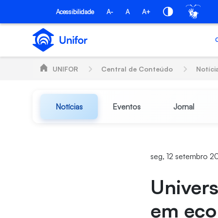
Pular para o Conteúdo principal
Acessibilidade
A-
A
A+
UNIFOR
Central de Conteúdo
Notíci
Notícias
Eventos
Jornal
seg, 12 setembro 2
Univers
em econ