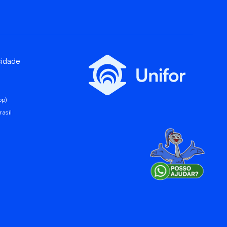
cidade
pp)
asil