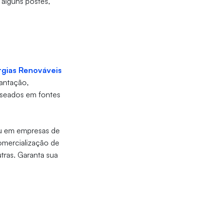
 alguns postes,
rgias Renováveis
lantação,
aseados em fontes
u em empresas de
omercialização de
utras. Garanta sua