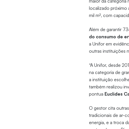
maior da categoria 
localizado próxim
mil m², com capaci
Além de garantir 7
do consumo de en
a Unifor em evidên
outras instituições 
“A Unifor, desde 20
na categoria de gr
a instituição escolh
também realizou inv
pontua
Euclides C
O gestor cita outra
tradicionais de ar
energia, e a troca d