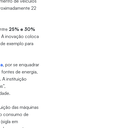
amento de veículos
roximadamente 22
entre
25% e 30%
 A inovação coloca
 de exemplo para
ia
, por se enquadrar
fontes de energia,
 A instituição
s”,
idade.
ituição das máquinas
m o consumo de
 (sigla em