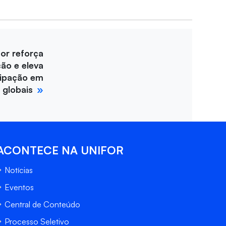
for reforça
ção e eleva
cipação em
 globais
ACONTECE NA UNIFOR
Notícias
Eventos
Central de Conteúdo
Processo Seletivo