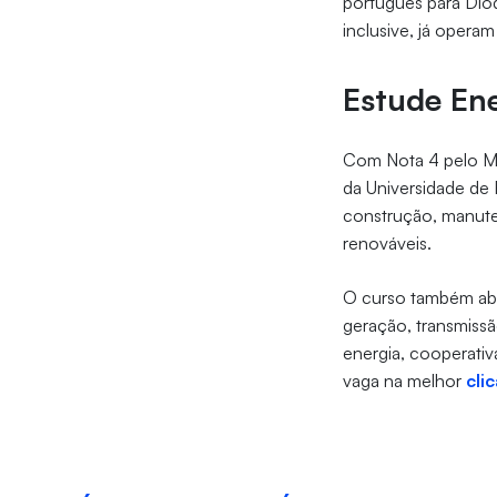
português para Diod
inclusive, já opera
Estude Ene
Com Nota 4 pelo Mi
da Universidade de 
construção, manute
renováveis.
O curso também ab
geração, transmissã
energia, cooperativa
vaga na melhor
cli