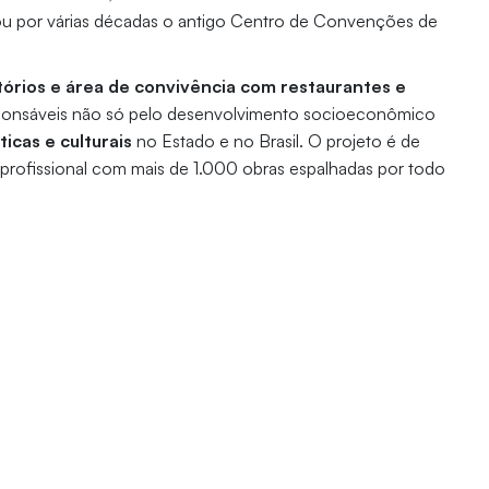
onou por várias décadas o antigo Centro de Convenções de
tórios e área de convivência com restaurantes e
ponsáveis não só pelo desenvolvimento socioeconômico
ticas e culturais
no Estado e no Brasil. O projeto é de
profissional com mais de 1.000 obras espalhadas por todo
 Nota 10:
Protagonismo
ernardi e o
discente no Complexo
to que une
Cultural reafirma
onstrutiva
excelência na
ntabilidade
formação em