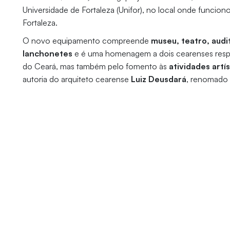
Universidade de Fortaleza (Unifor), no local onde funci
Fortaleza.
O novo equipamento compreende
museu, teatro, audi
lanchonetes
e é uma homenagem a dois cearenses res
do Ceará, mas também pelo fomento às
atividades artís
autoria do arquiteto cearense
Luiz Deusdará
, renomado 
o País.
Mudanças no trânsito
NOTÍCIAS
Complexo Cultural
Yolanda e Edson
Entrevista
Queiroz desperta
Leonardo B
expectativa e projeta
megaproje
novo marco para a
inovação c
arte, cultura e
com suste