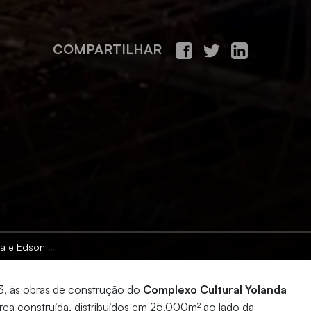
COMPARTILHAR
dson Queiroz
3, às obras de construção do
Complexo Cultural Yolanda
a construída, distribuídos em 25.000m² ao lado da