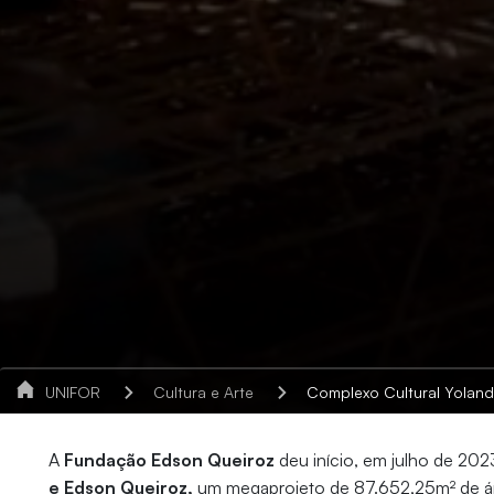
UNIFOR
Cultura e Arte
Complexo Cultural Yolanda e E
A
Fundação Edson Queiroz
deu início, em julho de 202
e Edson Queiroz,
um megaprojeto de 87.652,25m² de áre