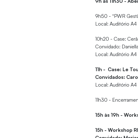
9h às 11h30 - Abe
9h50 - “PWR Gestão
Local: Auditório A4
10h20 - Case: Cerâm
Convidado: Daniell
Local: Auditório A4
11h - Case: Le Tou
Convidados: Caro
Local: Auditório A4
11h30 - Encerrame
15h às 19h - Wor
15h - Workshop R
Convidada: Maria