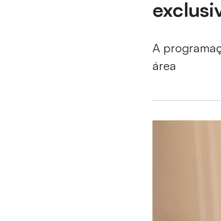
exclusi
A programaçã
área