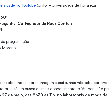
versidade no Youtube
(Unifor - Universidade de Fortaleza)
360º
 Peçanha, Co-Founder da Rock Content
A4
o da programação
o Moreno
4
er sobre moda, cores, imagem e estilo, mas não sabe por ond
ito ou está em busca de mais conhecimento, o “Authentic” é pa
a
27 de maio, das 8h30 às 11h, no laboratório de moda da U