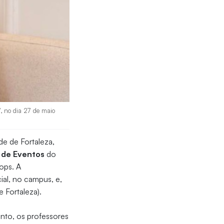
”, no dia 27 de maio
de de Fortaleza,
 de Eventos
do
ops. A
al, no campus, e,
e Fortaleza).
nto, os professores