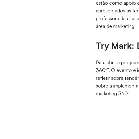
estão como apoio e
apresentados as ten
professora da disci
área de marketing.
Try Mark:
Para abrir a progra
360º”. O evento é i
refletir sobre tend
sobre a implementaç
marketing 360º.