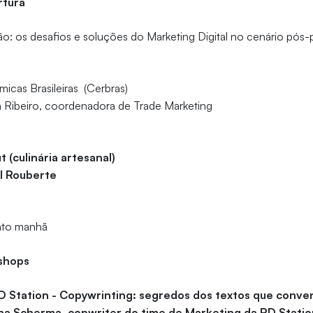
rtura
: os desafios e soluções do Marketing Digital no cenário pós
icas Brasileiras (Cerbras)
a Ribeiro, coordenadora de Trade Marketing
t (culinária artesanal)
l Rouberte
nto manhã
kshops
D Station - Copywrinting: segredos dos textos que conv
na Scherma, copwriter do time de Marketing da RD Stati