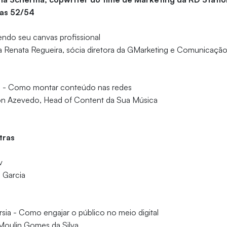
las 52/54
ndo seu canvas profissional
a Renata Regueira, sócia diretora da GMarketing e Comunicaçã
a - Como montar conteúdo nas redes
on Azevedo, Head of Content da Sua Música
stras
v
o Garcia
sia - Como engajar o público no meio digital
Moulin Gomes da Silva