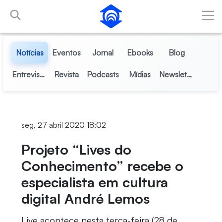
Pular para o Conteúdo principal
Notícias
Eventos
Jornal
Ebooks
Blog
Entrevistas
Revista
Podcasts
Mídias
Newsletter
seg, 27 abril 2020 18:02
Projeto “Lives do
Conhecimento” recebe o
especialista em cultura
digital André Lemos
Live acontece nesta terça-feira (28 de