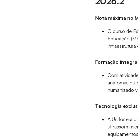
2026.2
Nota máxima no 
O curso de Es
Educação (ME
infraestrutur
Formação integra
Com atividade
anatomia, nut
humanizado vo
Tecnologia exclu
A Unifor é a 
ultrassom mic
equipamentos 