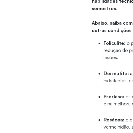
habilidades técnic
semestres
.
Abaixo, saiba com
outras condições
Foliculite:
o p
redução do pr
lesões.
Dermatite:
a
hidratantes, 
Psoríase:
os 
e na melhora 
Rosácea:
o es
vermelhidão, 