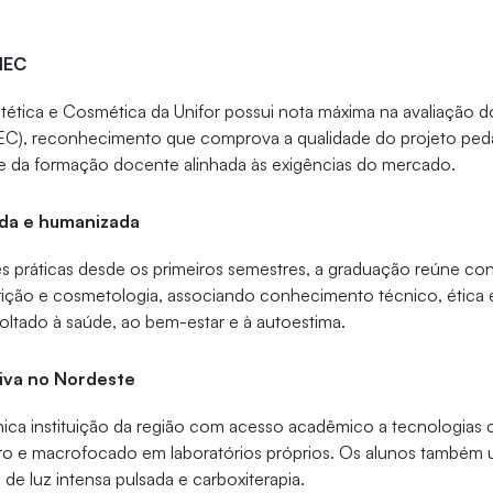
MEC
tética e Cosmética da Unifor possui nota máxima na avaliação do
C), reconhecimento que comprova a qualidade do projeto ped
a e da formação docente alinhada às exigências do mercado.
da e humanizada
s práticas desde os primeiros semestres, a graduação reúne co
rição e cosmetologia, associando conhecimento técnico, ética
ltado à saúde, ao bem-estar e à autoestima.
siva no Nordeste
única instituição da região com acesso acadêmico a tecnologias c
ro e macrofocado em laboratórios próprios. Os alunos também u
de luz intensa pulsada e carboxiterapia.