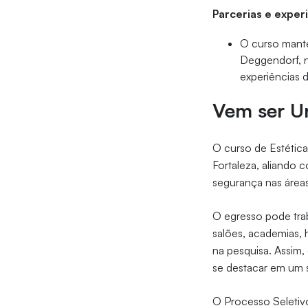
Parcerias e exper
O curso manté
Deggendorf, n
experiências 
Vem ser Un
O curso de Estétic
Fortaleza, aliando 
segurança nas áreas 
O egresso pode traba
salões, academias, 
na pesquisa. Assim,
se destacar em um 
O Processo Seletivo