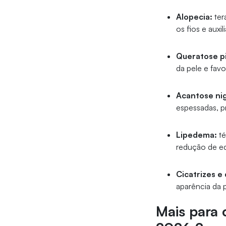
Alopecia:
ter
os fios e auxi
Queratose pi
da pele e fav
Acantose nig
espessadas, p
Lipedema:
té
redução de ed
Cicatrizes e
aparência da p
Mais para 