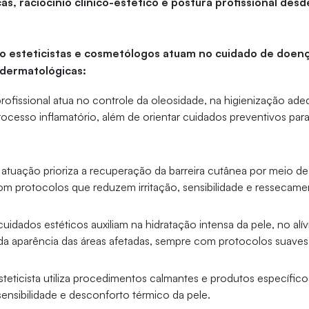
as, raciocínio clínico-estético e postura profissional desd
o esteticistas e cosmetólogos atuam no cuidado de doenç
 dermatológicas:
rofissional atua no controle da oleosidade, na higienização ade
ocesso inflamatório, além de orientar cuidados preventivos para
 atuação prioriza a recuperação da barreira cutânea por meio de
com protocolos que reduzem irritação, sensibilidade e ressecame
cuidados estéticos auxiliam na hidratação intensa da pele, no al
da aparência das áreas afetadas, sempre com protocolos suaves
teticista utiliza procedimentos calmantes e produtos específico
sensibilidade e desconforto térmico da pele.