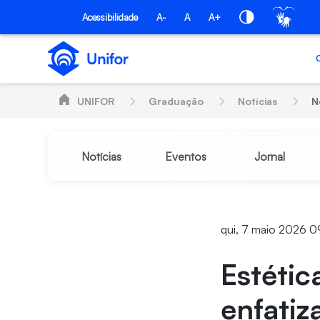
Pular para o Conteúdo principal
Acessibilidade
A-
A
A+
UNIFOR
Graduação
Notícias
N
Notícias
Eventos
Jornal
qui, 7 maio 2026 0
Estétic
enfatiz