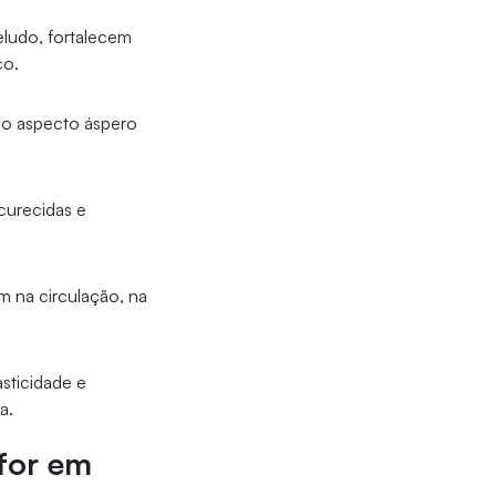
eludo, fortalecem
co.
 o aspecto áspero
curecidas e
m na circulação, na
asticidade e
a.
ifor em