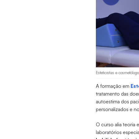
Esteticistas e cosmetólo
A formação em
Est
tratamento das doen
autoestima dos paci
personalizados e n
O curso alia teori
laboratórios especi