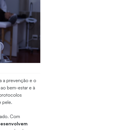
za a prevenção e o
 ao bem-estar e à
 protocolos
 pele.
rcado. Com
desenvolvem