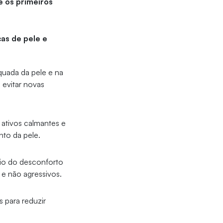
e os primeiros
as de pele e
quada da pele e na
 evitar novas
 ativos calmantes e
nto da pele.
ívio do desconforto
 e não agressivos.
s para reduzir