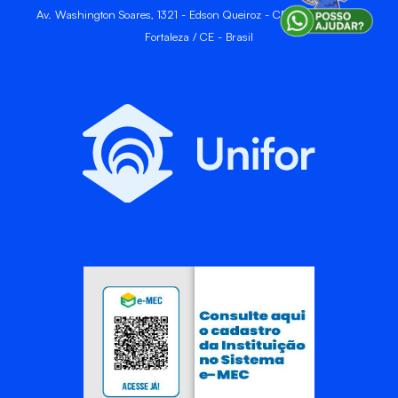
Av. Washington Soares, 1321 - Edson Queiroz - CEP 60811-905 -
Fortaleza / CE - Brasil