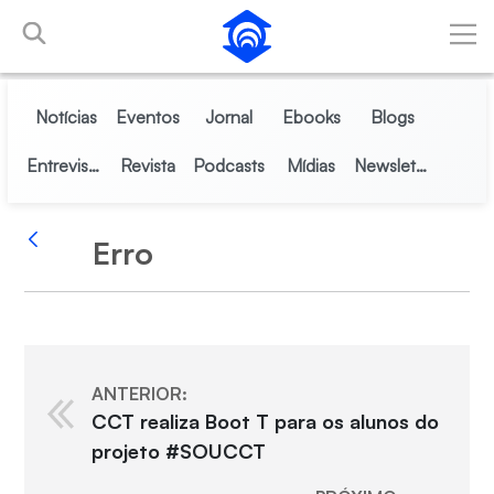
Pular para o Conteúdo principal
Notícias
Eventos
Jornal
Ebooks
Blogs
Entrevistas
Revista
Podcasts
Mídias
Newsletter
Erro
Voltar
ANTERIOR:
CCT realiza Boot T para os alunos do
projeto #SOUCCT