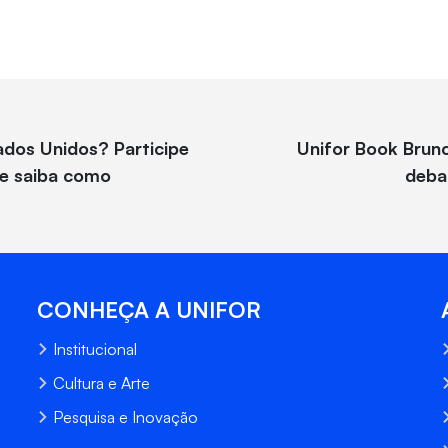
dos Unidos? Participe
Unifor Book Brunc
 e saiba como
deba
CONHEÇA A UNIFOR
Institucional
Cultura e Arte
Pesquisa e Inovação