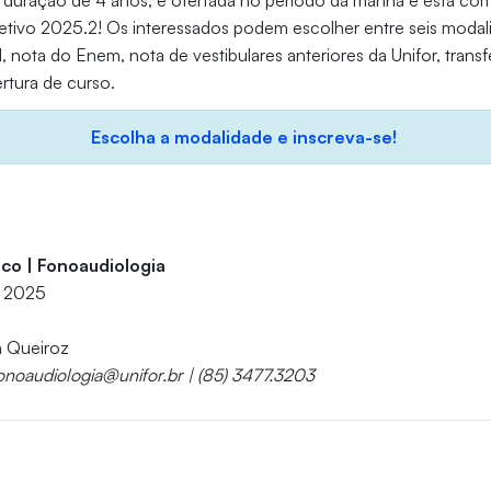
 duração de 4 anos, é ofertada no período da manhã e está com
etivo 2025.2! Os interessados podem escolher entre seis modal
l, nota do Enem, nota de vestibulares anteriores da Unifor, trans
rtura de curso.
Escolha a modalidade e inscreva-se!
co | Fonoaudiologia
e 2025
a Queiroz
onoaudiologia@unifor.br | (85) 3477.3203