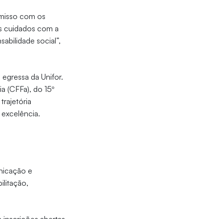
omisso com os
os cuidados com a
abilidade social”,
, egressa da Unifor.
a (CFFa), do 15º
trajetória
 excelência.
unicação e
ilitação,