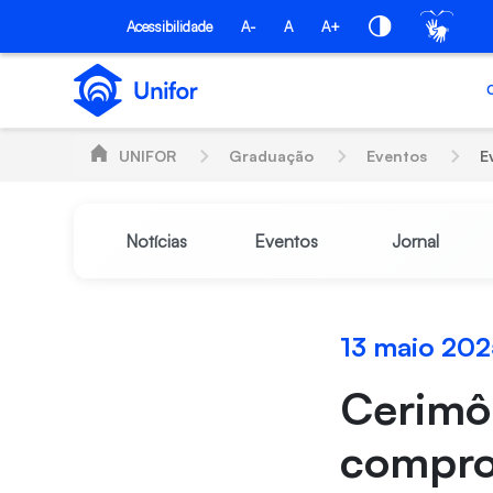
Pular para o Conteúdo principal
Acessibilidade
A-
A
A+
UNIFOR
Graduação
Eventos
E
Notícias
Eventos
Jornal
13 maio 20
Cerimôn
comprom