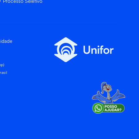
Processo Seletivo
cidade
pp)
asil