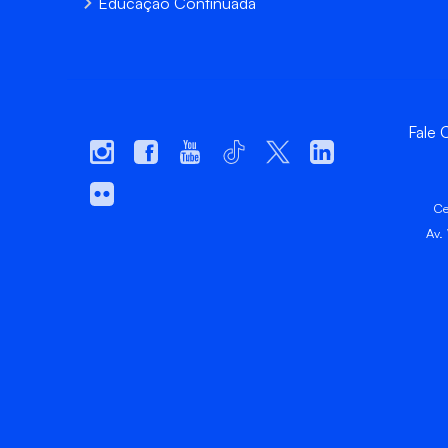
Educação Continuada
Fale
Ce
Av.