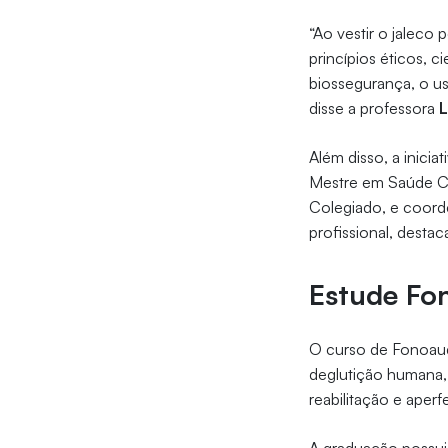
“Ao vestir o jalec
princípios éticos, 
biossegurança, o us
disse a professora
L
Além disso, a inicia
Mestre em Saúde Col
Colegiado, e coorde
profissional, desta
Estude Fon
O curso de Fonoaud
deglutição humana, 
reabilitação e aper