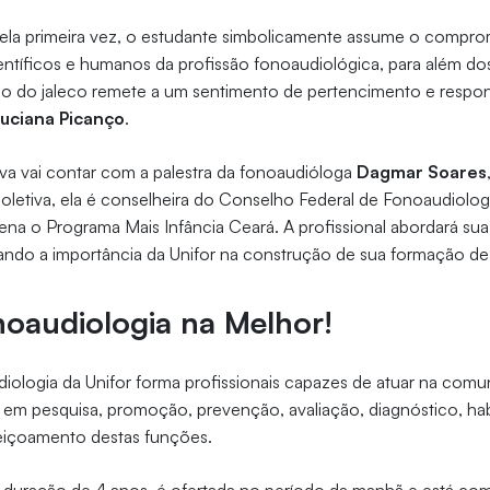
o pela primeira vez, o estudante simbolicamente assume o compr
científicos e humanos da profissão fonoaudiológica, para além d
o do jaleco remete a um sentimento de pertencimento e respons
uciana Picanço
.
tiva vai contar com a palestra da fonoaudióloga
Dagmar Soares
etiva, ela é conselheira do Conselho Federal de Fonoaudiologi
na o Programa Mais Infância Ceará. A profissional abordará sua 
cando a importância da Unifor na construção de sua formação de
oaudiologia na Melhor!
iologia da Unifor forma profissionais capazes de atuar na com
em pesquisa, promoção, prevenção, avaliação, diagnóstico, hab
feiçoamento destas funções.