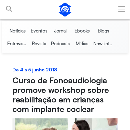
Pular para o Conteúdo principal
Notícias
Eventos
Jornal
Ebooks
Blogs
Entrevistas
Revista
Podcasts
Mídias
Newsletter
De 4 a 5 junho 2018
Curso de Fonoaudiologia
promove workshop sobre
reabilitação em crianças
com implante coclear