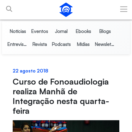
Pular para o Conteúdo principal
Notícias
Eventos
Jornal
Ebooks
Blogs
Entrevistas
Revista
Podcasts
Mídias
Newsletter
22 agosto 2018
Curso de Fonoaudiologia
realiza Manhã de
Integração nesta quarta-
feira