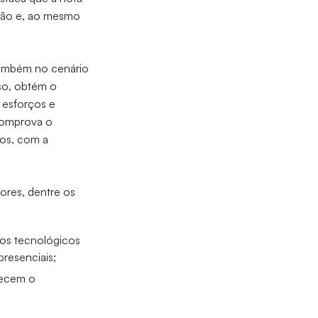
ição e, ao mesmo
 também no cenário
sso, obtém o
 esforços e
comprova o
nos, com a
ores, dentre os
os tecnológicos
presenciais;
uecem o