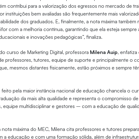
bém contribui para a valorização dos egressos no mercado de trab
or instituições bem avaliadas são frequentemente mais valoriz
bilidade dos graduados. E, finalmente, a nota máxima também r
or com a melhoria contínua, garantindo que ela esteja sempre 
ducacionais e inovações pedagógicas”, finaliza.
o curso de Marketing Digital, professora
Milena Auip
, enfatiza
de professores, tutores, equipe de suporte e principalmente o
que, mesmos distantes fisicamente, estão próximos e sempre tê
feito pela maior instância nacional de educação chancela o cu
raduação da mais alta qualidade e representa o compromisso d
s, equipe multidisciplinar e gestores – com a educação de qual
 nota máxima do MEC, Milena cita professores e tutores prepar
a educação e com uma formação sólida, além de infraestrutur