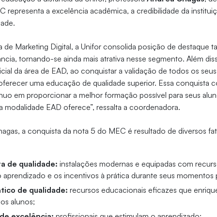
representa a excelência acadêmica, a credibilidade da institu
dade.
 de Marketing Digital, a Unifor consolida posição de destaque
ncia, tornando-se ainda mais atrativa nesse segmento. Além di
ial da área de EAD, ao conquistar a validação de todos os seus
 oferecer uma educação de qualidade superior. Essa conquista 
uo em proporcionar a melhor formação possível para seus alu
ó a modalidade EAD oferece”, ressalta a coordenadora.
gas, a conquista da nota 5 do MEC é resultado de diversos fat
ra de qualidade:
instalações modernas e equipadas com recurs
 o aprendizado e os incentivos à prática durante seus momentos 
ático de qualidade:
recursos educacionais eficazes que enriq
os alunos;
de excelência:
profissionais que estimulam o aprendizado;