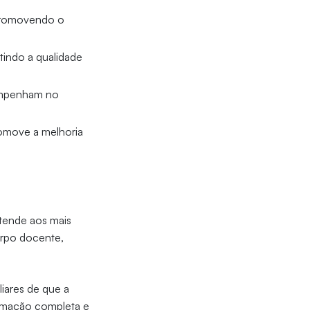
promovendo o
tindo a qualidade
empenham no
romove a melhoria
atende aos mais
orpo docente,
liares de que a
ormação completa e