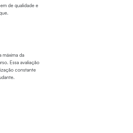
gem de qualidade e
que.
a máxima da
rso. Essa avaliação
lização constante
tudante.