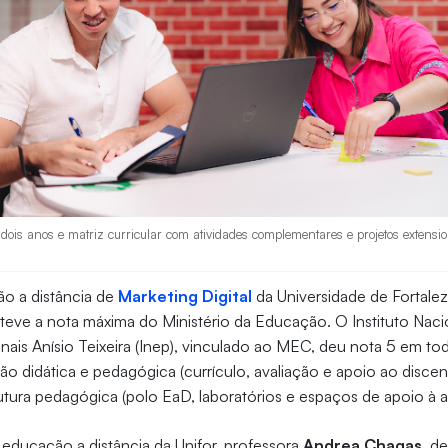
ois anos e matriz curricular com atividades complementares e projetos extension
o a distância de
Marketing Digital
da Universidade de Fortale
bteve a nota máxima do Ministério da Educação. O Instituto Naci
ais Anísio Teixeira (Inep), vinculado ao MEC, deu nota 5 em t
ção didática e pedagógica (currículo, avaliação e apoio ao disce
strutura pedagógica (polo EaD, laboratórios e espaços de apoio à
educação a distância da Unifor, professora
Andrea Chagas
, d