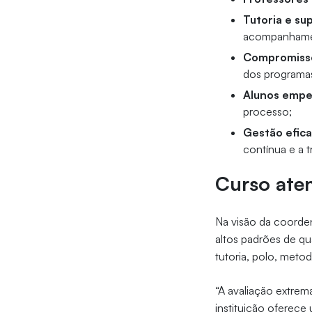
Tutoria e su
acompanhamen
Compromisso
dos programas
Alunos empe
processo;
Gestão efica
contínua e a t
Curso ate
Na visão da coorden
altos padrões de qu
tutoria, polo, meto
“A avaliação extrem
instituição oferec