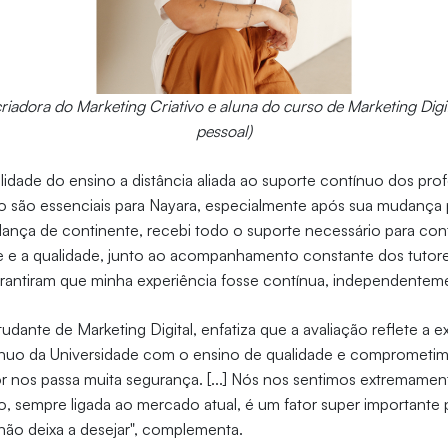
criadora do Marketing Criativo e aluna do curso de Marketing Digit
pessoal)
tilidade do ensino a distância aliada ao suporte contínuo dos pro
o são essenciais para Nayara, especialmente após sua mudança 
ça de continente, recebi todo o suporte necessário para conti
ade e a qualidade, junto ao acompanhamento constante dos tutor
garantiram que minha experiência fosse contínua, independentem
studante de Marketing Digital, enfatiza que a avaliação reflete a e
nuo da Universidade com o ensino de qualidade e comprometi
r nos passa muita segurança. [...] Nós nos sentimos extremamen
o, sempre ligada ao mercado atual, é um fator super importante
r não deixa a desejar", complementa.