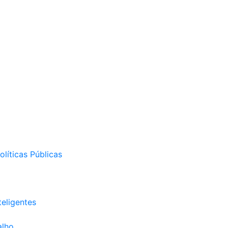
líticas Públicas
eligentes
alho