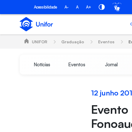
Pular para o Conteúdo principal
Acessibilidade
A-
A
A+
UNIFOR
Graduação
Eventos
E
Notícias
Eventos
Jornal
12 junho 20
Evento
Fonoau