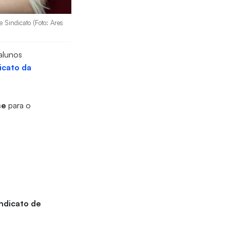
 Sindicato (Foto: Ares
 alunos
icato da
se
para o
ndicato de