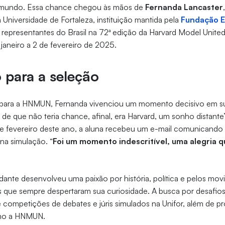
 mundo. Essa chance chegou às mãos de
Fernanda Lancaster
 Universidade de Fortaleza, instituição mantida pela
Fundação E
representantes do Brasil na 72ª edição da Harvard Model United
aneiro a 2 de fevereiro de 2025.
 para a seleção
 para a HNMUN, Fernanda vivenciou um momento decisivo em su
de que não teria chance, afinal, era Harvard, um sonho distante”
 de fevereiro deste ano, a aluna recebeu um e-mail comunicando
 na simulação. “
Foi um momento indescritível, uma alegria 
ante desenvolveu uma paixão por história, política e pelos mov
as que sempre despertaram sua curiosidade. A busca por desafi
de competições de debates e júris simulados na Unifor, além de p
omo a HNMUN.