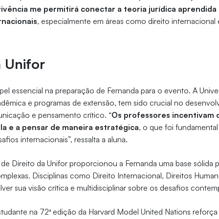
vivência me permitirá conectar a teoria jurídica aprendid
rnacionais
, especialmente em áreas como direito internacional 
a Unifor
pel essencial na preparação de Fernanda para o evento. A Univ
adêmica e programas de extensão, tem sido crucial no desenvol
unicação e pensamento crítico. “
Os professores incentivam o
ula e a pensar de maneira estratégica
, o que foi fundamental
fios internacionais”, ressalta a aluna.
 de Direito da Unifor proporcionou a Fernanda uma base sólida 
mplexas. Disciplinas como Direito Internacional, Direitos Huma
ver sua visão crítica e multidisciplinar sobre os desafios cont
studante na 72ª edição da Harvard Model United Nations reforça 