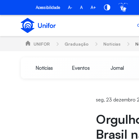
Pular para o Conteúdo principal
Acessibilidade
A-
A
A+
UNIFOR
Graduação
Notícias
N
Notícias
Eventos
Jornal
seg, 23 dezembro 
Orgulho
Brasil 