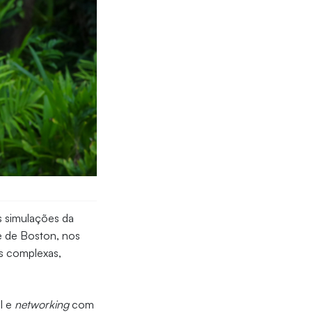
s simulações da
e de Boston, nos
s complexas,
l e
networking
com