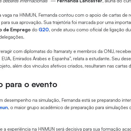
s debates internacionais”
—
Fernanda Lancaster
, aluna do cur
ma vaga na HNMUN, Fernanda contou com o apoio de cartas de
para sua aprovação. Sua trajetória foi marcada por uma importa
ho de Emprego
do
G20
, onde atuou como oficial de ligação d
 delegações.
interagir com diplomatas do Itamaraty e membros da ONU, rece
 EUA, Emirados Árabes e Espanha”, relata a estudante. Seu de
jeto, além dos vínculos afetivos criados, resultaram nas carta
o para o evento
om desempenho na simulação, Fernanda está se preparando int
omun
, o maior grupo acadêmico de preparação para simulações d
ue a experiência na HNMUN será decisiva para sua formação aca