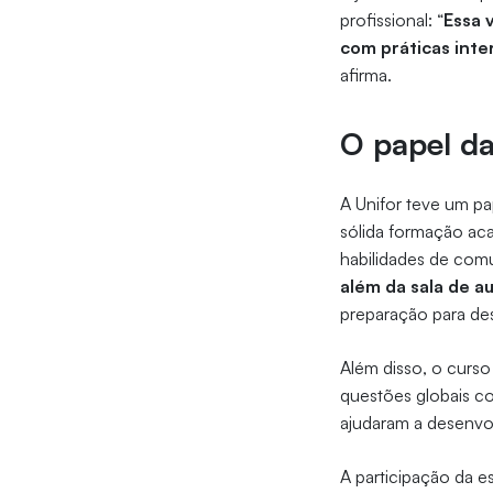
profissional: “
Essa 
com práticas inte
afirma.
O papel d
A Unifor teve um pa
sólida formação ac
habilidades de com
além da sala de a
preparação para desa
Além disso, o curso
questões globais co
ajudaram a desenvol
A participação da e