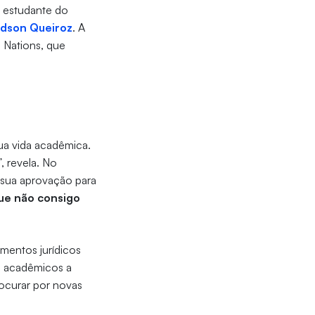
, estudante do
dson Queiroz
. A
 Nations, que
a vida acadêmica.
, revela. No
 sua aprovação para
que não consigo
imentos jurídicos
os acadêmicos a
rocurar por novas