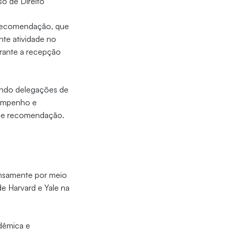
so de Direito
 recomendação, que
nte atividade no
urante a recepção
bendo delegações de
sempenho e
s de recomendação.
ensamente por meio
e Harvard e Yale na
dêmica e