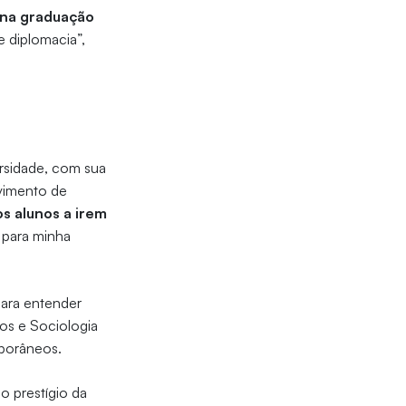
a na graduação
e diplomacia”,
ersidade, com sua
vimento de
s alunos a irem
 para minha
para entender
nos e Sociologia
emporâneos.
o prestígio da