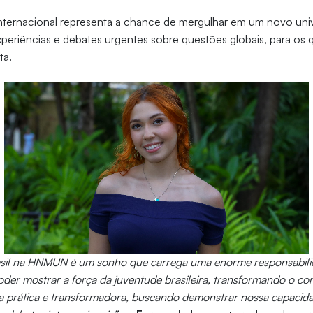
 internacional representa a chance de mergulhar em um novo un
experiências e debates urgentes sobre questões globais, para os 
ta.
asil na HNMUN é um sonho que carrega uma enorme responsabilid
poder mostrar a força da juventude brasileira, transformando o c
 prática e transformadora, buscando demonstrar nossa capacida