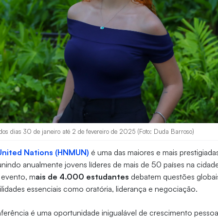
os dias 30 de janeiro até 2 de fevereiro de 2025 (Foto: Duda Barroso)
United Nations (HNMUN)
é uma das maiores e mais prestigiada
indo anualmente jovens líderes de mais de 50 países na cidad
 evento, m
ais de 4.000 estudantes
debatem questões globai
idades essenciais como oratória, liderança e negociação.
nferência é uma oportunidade inigualável de crescimento pessoa