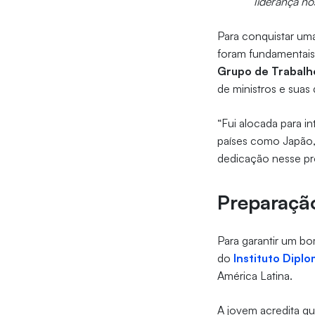
liderança no
Para conquistar u
foram fundamentais 
Grupo de Trabal
de ministros e suas
“Fui alocada para 
países como Japão,
dedicação nesse pro
Preparaçã
Para garantir um b
do
Instituto Dipl
América Latina.
A jovem acredita q