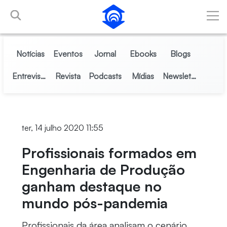
Pular para o Conteúdo principal
Notícias
Eventos
Jornal
Ebooks
Blogs
Entrevistas
Revista
Podcasts
Mídias
Newsletter
ter, 14 julho 2020 11:55
Profissionais formados em
Engenharia de Produção
ganham destaque no
mundo pós-pandemia
Profissionais da área analisam o cenário