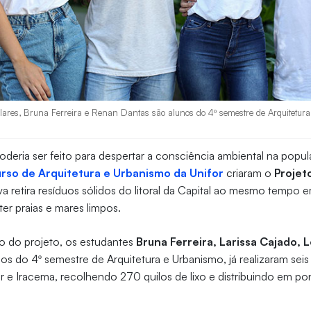
olares, Bruna Ferreira e Renan Dantas são alunos do 4º semestre de Arquitetur
eria ser feito para despertar a consciência ambiental na popul
urso de Arquitetura e Urbanismo da Unifor
criaram o
Projet
iva retira resíduos sólidos do litoral da Capital ao mesmo tempo 
er praias e mares limpos.
o do projeto, os estudantes
Bruna Ferreira, Larissa Cajado, L
dos do 4º semestre de Arquitetura e Urbanismo, já realizaram seis
r e Iracema, recolhendo 270 quilos de lixo e distribuindo em p