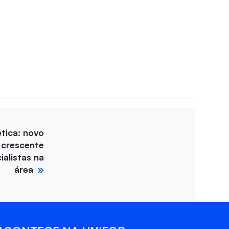
tica: novo
 crescente
alistas na
área