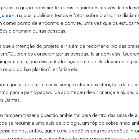
praias, o grupo conscientiza seus seguidores através da rede s
_clean
, na qual publicam textos e fotos sobre o assunto diariam
 como ponto de encontro e convite, uma vez que os estudant
ões e chamam outras pessoas.
 que a intenção do projeto é ir além de recolher o lixo das praia
gem.“Queremos conscientizar as pessoas, falar com elas. Quer
impar a praia, que essa atitude faça com que elas levem isso par
euso do lixo plástico”, enfatiza ela.
ta que as coletas na praia sempre atraem as atenções de quem 
o para a participação. “Já aconteceu de vir criança e ajudar, pa
nan Dantas.
io também trazer a questão ambiental para dentro das salas de au
de se resumir a uma aula de biologia, um tópico sobre meio a
ecisa de nós, então, quanto mais você estuda mais você se inf
chos e com o que está acontecendo agora no mundo todo com 