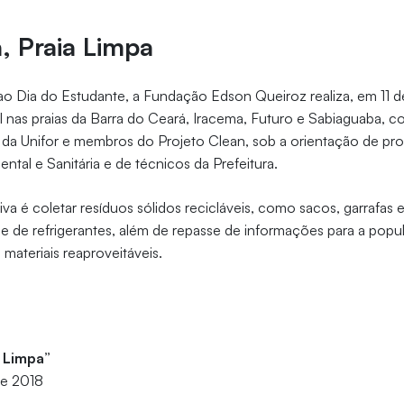
a, Praia Limpa
Dia do Estudante, a Fundação Edson Queiroz realiza, em 11 d
nas praias da Barra do Ceará, Iracema, Futuro e Sabiaguaba, c
 da Unifor e membros do Projeto Clean, sob a orientação de pr
ntal e Sanitária e de técnicos da Prefeitura.
tiva é coletar resíduos sólidos recicláveis, como sacos, garrafas 
s e de refrigerantes, além de repasse de informações para a pop
materiais reaproveitáveis.
a Limpa”
de 2018
h