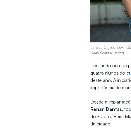
Larissa Cajado, Levir C
(Ares Soares/Unifor)
Pensando no que pod
quatro alunos do
c
deste ano. A iniciat
importância de mant
Desde a implantaçã
Renan Dantas
, to
do Futuro, Beira Ma
da cidade.