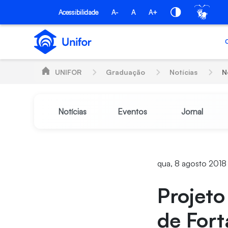
Pular para o Conteúdo principal
Acessibilidade
A-
A
A+
UNIFOR
Graduação
Notícias
N
Notícias
Eventos
Jornal
qua, 8 agosto 2018
Projeto
de Fort