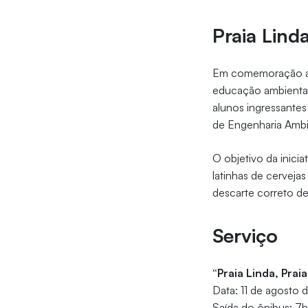
Praia Lind
Em comemoração ao 
educação ambiental 
alunos ingressantes
de Engenharia Ambie
O objetivo da inicia
latinhas de cerveja
descarte correto de 
Serviço
“Praia Linda, Prai
Data: 11 de agosto 
Saída do ônibus: 7