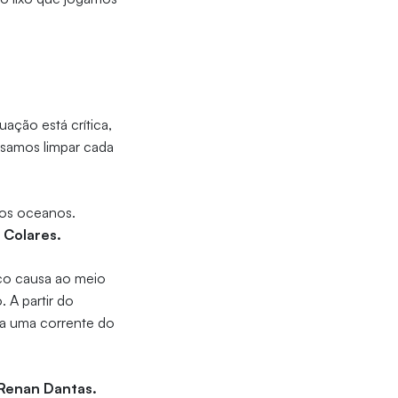
uação está crítica,
isamos limpar cada
nos oceanos.
 Colares.
ico causa ao meio
 A partir do
a uma corrente do
Renan Dantas.