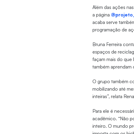
Além das ações nas 
a página
@projeto
acaba serve também
programação de aç
Bruna Ferreira conta
espaços de recicla
façam mais do que l
também aprendam o r
O grupo também con
mobilizando até mesm
inteiras”, relata Re
Para ele é necessár
acadêmico. “Não po
inteiro. O mundo pr
importa com os bi