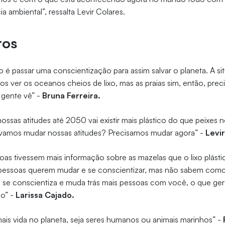
 ambiental”, ressalta Levir Colares.
tos
 é passar uma conscientização para assim salvar o planeta. A sit
 ver os oceanos cheios de lixo, mas as praias sim, então, prec
 gente vê” -
Bruna Ferreira.
sas atitudes até 2050 vai existir mais plástico do que peixes 
vamos mudar nossas atitudes? Precisamos mudar agora” -
Levir
oas tivessem mais informação sobre as mazelas que o lixo plást
pessoas querem mudar e se conscientizar, mas não sabem como.
e conscientiza e muda trás mais pessoas com você, o que ger
ão” -
Larissa Cajado.
ais vida no planeta, seja seres humanos ou animais marinhos” -