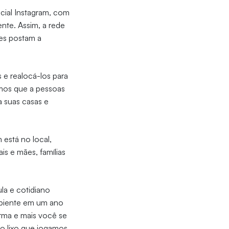
ocial Instagram, com
ente. Assim, a rede
es postam a
s e realocá-los para
emos que a pessoas
a suas casas e
está no local,
is e mães, famílias
la e cotidiano
mbiente em um ano
orma e mais você se
o lixo que jogamos