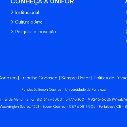
CONHEÇA A UNIFOR
Institucional
Cultura e Arte
Pesquisa e Inovação
 Conosco
Trabalhe Conosco
Sempre Unifor
Política de Priva
Fundação Edson Queiroz | Universidade de Fortaleza
ntral de Atendimento: (85) 3477-3000 | 3477-3400 | 99246-6625 (WhatsA
 Washington Soares, 1321 - Edson Queiroz - CEP 60811-905 - Fortaleza / CE - Br