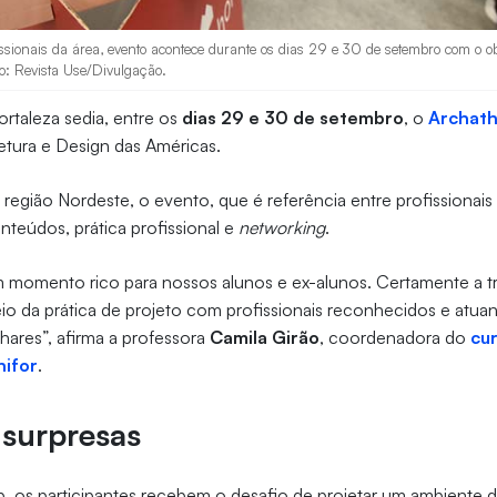
issionais da área, evento acontece durante os dias 29 e 30 de setembro com o o
to: Revista Use/Divulgação.
ortaleza sedia, entre os
dias 29 e 30 de setembro
, o
Archat
etura e Design das Américas.
a região Nordeste, o evento, que é referência entre profissionai
nteúdos, prática profissional e
networking
.
m momento rico para nossos alunos e ex-alunos. Certamente a t
io da prática de projeto com profissionais reconhecidos e atu
hares”, afirma a professora
Camila Girão
, coordenadora do
cu
nifor
.
 surpresas
 os participantes recebem o desafio de projetar um ambiente d