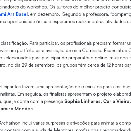
cinadores do workshop. Os autores do melhor projeto conquist
mi Art Basel
, em dezembro. Segundo a professora, “competi
ma oportunidade única e esperamos realizar outras atividades de
 classificação. Para participar, os profissionais precisam formar
enviar um portfólio para avaliação de uma Comissão Especial de 
 selecionados para participar do preparatório online, mais dois
ro, no dia 29 de setembro, os grupos têm cerca de 12 horas par
participantes fazem uma apresentação de 5 minutos para uma ba
nalistas. Em seguida, os finalistas apresentam o projeto elabor
, que já conta com a presença
Sophia Linhares, Carla Vieira
Ramiro Mendes
.
chathon inclui várias surpresas e ativações para animar a comp
ém contam com a ajuda de Mentores, profissionais renomados 