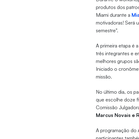
produtos dos patro
Miami durante a
Mia
motivadoras! Será u
semestre".
A primeira etapa é a
três integrantes e 
melhores grupos são
Iniciado o cronômet
missão.
No último dia, os 
que escolhe doze fi
Comissão Julgadora
Marcus Novais e 
A programação do Ar
participantes tamb