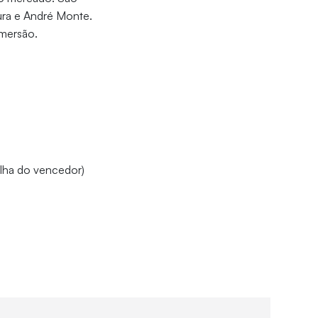
tura e André Monte.
 imersão.
olha do vencedor)