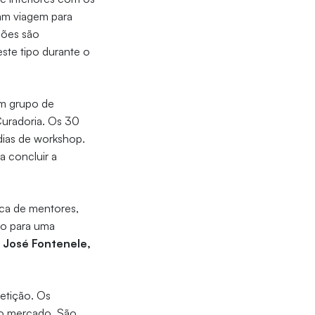
am viagem para
ções são
ste tipo durante o
 um grupo de
Curadoria. Os 30
 dias de workshop.
a concluir a
nca de mentores,
ado para uma
, José Fontenele,
etição. Os
do mercado. São