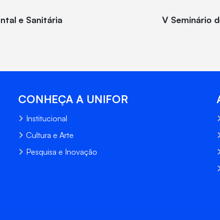
tal e Sanitária
V Seminário d
CONHEÇA A UNIFOR
Institucional
Cultura e Arte
Pesquisa e Inovação