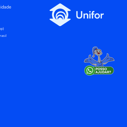
cidade
pp)
asil