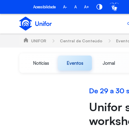
Pular para o Conteúdo principal
Acessibilidade
A-
A
A+
UNIFOR
Central de Conteúdo
Event
Notícias
Eventos
Jornal
De 29 a 30
Unifor 
worksho