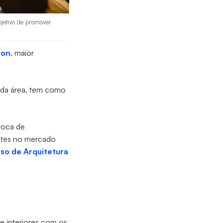
bjetivo de promover
hon
, maior
s da área, tem como
roca de
antes no mercado
rso de Arquitetura
e interiores com os