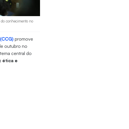
a do conhecimento no
 (CCG)
promove
 de outubro no
tema central do
 ética e