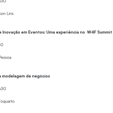
1h30
lson Lins
 e Inovação em Eventos: Uma experiência no W4F Summit
30
 Pessoa
na modelagem de negócios
1h30
 Toquarto