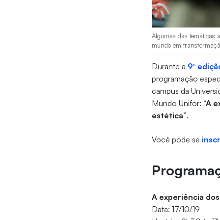
Algumas das temáticas a
mundo em transformação: 
Durante a
9º ediçã
programação especia
campus da Universi
Mundo Unifor:
“A e
estética”
.
Você pode se
insc
Programa
A experiência do
Data: 17/10/19