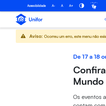
Pular para o Conteúdo principal
Acessibilidade
A-
A
A+
Aviso:
Ocorreu um erro, este menu não exis
De 17 a 18 
Confir
Mundo 
Os eventos 
contam com d