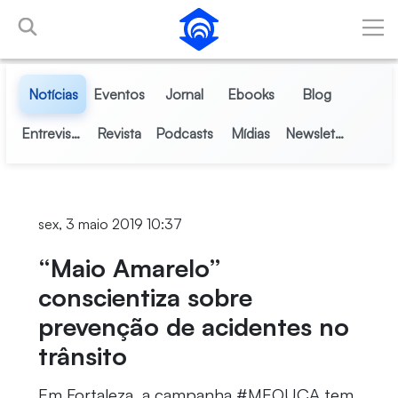
Pular para o Conteúdo principal
Notícias
Eventos
Jornal
Ebooks
Blog
Entrevistas
Revista
Podcasts
Mídias
Newsletter
sex, 3 maio 2019 10:37
“Maio Amarelo”
conscientiza sobre
prevenção de acidentes no
trânsito
Em Fortaleza, a campanha #MEOUÇA tem