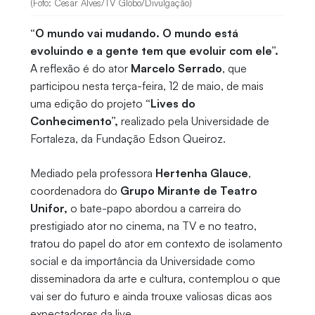
(Foto: Cesar Alves/TV Globo/Divulgação)
“O mundo vai mudando. O mundo está
evoluindo e a gente tem que evoluir com ele”.
A reflexão é do ator
Marcelo Serrado
, que
participou nesta terça-feira, 12 de maio, de mais
uma edição do projeto
“Lives do
Conhecimento”,
realizado pela Universidade de
Fortaleza, da Fundação Edson Queiroz.
Mediado pela professora
Hertenha Glauce
,
coordenadora do
Grupo Mirante de Teatro
Unifor,
o bate-papo abordou a carreira do
prestigiado ator no cinema, na TV e no teatro,
tratou do papel do ator em contexto de isolamento
social e da importância da Universidade como
disseminadora da arte e cultura, contemplou o que
vai ser do futuro e ainda trouxe valiosas dicas aos
expectadores da live.