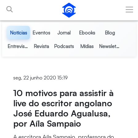
Pular para o Conteúdo principal
Notícias
Eventos
Jornal
Ebooks
Blog
Entrevistas
Revista
Podcasts
Mídias
Newsletter
seg, 22 junho 2020 15:19
10 motivos para assistir à
live do escritor angolano
José Eduardo Agualusa,
por Aíla Sampaio
A escritora Aíla Sampaio, professora do