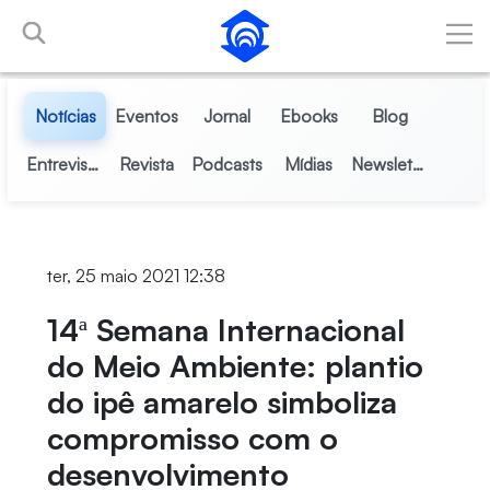
Pular para o Conteúdo principal
Notícias
Eventos
Jornal
Ebooks
Blog
Entrevistas
Revista
Podcasts
Mídias
Newsletter
ter, 25 maio 2021 12:38
14ª Semana Internacional
do Meio Ambiente: plantio
do ipê amarelo simboliza
compromisso com o
desenvolvimento