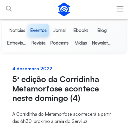
Pular para o Conteúdo principal
Notícias
Eventos
Jornal
Ebooks
Blog
Entrevistas
Revista
Podcasts
Mídias
Newsletter
4 dezembro 2022
5ª edição da Corridinha
Metamorfose acontece
neste domingo (4)
A Corridinha do Metamorfose acontecerá a partir
das 6h30, próximo à praia do Serviluz