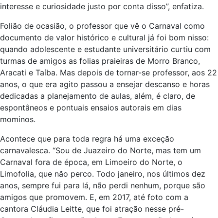
família. Eles têm que lembrar que outros carnavais de
multidão virão, mas esse é único e pode ser visto com
interesse e curiosidade justo por conta disso”, enfatiza.
Folião de ocasião, o professor que vê o Carnaval como
documento de valor histórico e cultural já foi bom nisso:
quando adolescente e estudante universitário curtiu com
turmas de amigos as folias praieiras de Morro Branco,
Aracati e Taíba. Mas depois de tornar-se professor, aos 22
anos, o que era agito passou a ensejar descanso e horas
dedicadas a planejamento de aulas, além, é claro, de
espontâneos e pontuais ensaios autorais em dias
mominos.
Acontece que para toda regra há uma exceção
carnavalesca. “Sou de Juazeiro do Norte, mas tem um
Carnaval fora de época, em Limoeiro do Norte, o
Limofolia, que não perco. Todo janeiro, nos últimos dez
anos, sempre fui para lá, não perdi nenhum, porque são