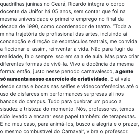
Com mestrado em Moda, Cultura e Arte (Senac-SP) e
doutorado em curso pela USP, onde pesquisa trajes de
quadrilhas juninas no Ceará, Ricardo integra o corpo
docente da Unifor há 05 anos, sem contar que foi na
mesma universidade o primeiro emprego no final da
década de 1990, como coordenador de teatro. “Toda a
minha trajetória de profissional das artes, incluindo aí
concepção e direção de espetáculos teatrais, me convida
a ficcionar e, assim, reinventar a vida. Não para fugir da
realidade, falo sempre isso em sala de aula. Mas para criar
diferentes formas de vivê-la. Vivo a docência da mesma
forma: então, justo nesse período carnavalesco,
a gente
só aumenta nosso exercício de criatividade
. E aí vale
desde caras e bocas nas selfies e videoconferências até o
uso de disfarces em performances surpresas ali nos
bancos do campus. Tudo para quebrar um pouco a
sisudez e tristeza do momento. Nós, professores, temos
sido levado a encarar esse papel também: de terapeutas.
E no meu caso, para animá-los, busco a alegria e o prazer,