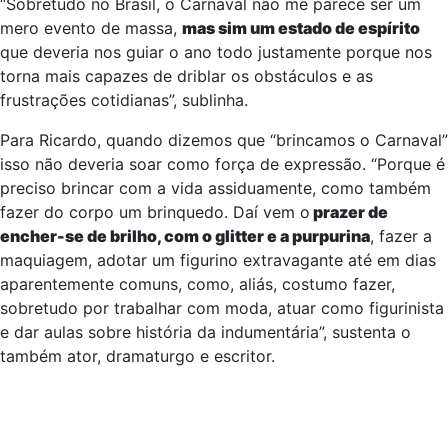
avesso o espírito carnavalesco, encontrando justamente
na sua essência a força criativa que o move por dentro.
“Sobretudo no Brasil, o Carnaval não me parece ser um
mero evento de massa,
mas sim um estado de espírito
que deveria nos guiar o ano todo justamente porque nos
torna mais capazes de driblar os obstáculos e as
frustrações cotidianas”, sublinha.
Para Ricardo, quando dizemos que “brincamos o Carnaval”
isso não deveria soar como força de expressão. “Porque é
preciso brincar com a vida assiduamente, como também
fazer do corpo um brinquedo. Daí vem o
prazer de
encher-se de brilho, com o glitter e a purpurina
, fazer a
maquiagem, adotar um figurino extravagante até em dias
aparentemente comuns, como, aliás, costumo fazer,
sobretudo por trabalhar com moda, atuar como figurinista
e dar aulas sobre história da indumentária”, sustenta o
também ator, dramaturgo e escritor.