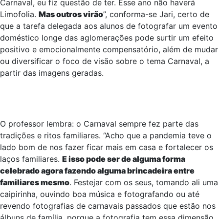
amigos que promovem. E, em 2017, até foto com a
cantora Cláudia Leitte, que foi atração nesse pré-
Carnaval, eu fiz questão de ter. Esse ano não haverá
Limofolia.
Mas outros virão
”, conforma-se Jari, certo de
que a tarefa delegada aos alunos de fotografar um evento
doméstico longe das aglomerações pode surtir um efeito
positivo e emocionalmente compensatório, além de mudar
ou diversificar o foco de visão sobre o tema Carnaval, a
partir das imagens geradas.
O professor lembra: o Carnaval sempre fez parte das
tradições e ritos familiares. “Acho que a pandemia teve o
lado bom de nos fazer ficar mais em casa e fortalecer os
laços familiares.
E isso pode ser de alguma forma
celebrado agora fazendo alguma brincadeira entre
familiares mesmo
. Festejar com os seus, tomando ali uma
caipirinha, ouvindo boa música e fotografando ou até