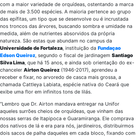
com a maior variedade de orquídeas, ostentando a marca
de mais de 3.500 espécies. A maioria pertence ao grupo
das epífitas, um tipo que se desenvolve ou é incrustada
nos troncos das árvores, buscando sombra e umidade na
medida, além de nutrientes absorvidos da própria
natureza. São estas que abundam no campus da
Universidade de Fortaleza
, instituição da
Fundaçao
Edson Queiroz
, segundo o fiscal de jardinagem
Santiago
Silva Lima
, que há 15 anos, e ainda sob orientação do ex-
chanceler
Airton Queiroz
(1946-2017), aprendeu a
receber e fixar, no arvoredo de casca mais grossa, a
chamada Cattleya Labiata, espécie nativa do Ceará que
exibe uma flor em infinitos tons de lilás.
“Lembro que Dr. Airton mandava entregar na Unifor
aqueles surrões cheios de orquídeas, que vinham das
nossas serras de Itapipoca e Guaramiranga. Ele comprava
dos nativos de lá e era para nós, jardineiros, distribuirmos
dois sacos de palha daqueles em cada bloco, fixando com