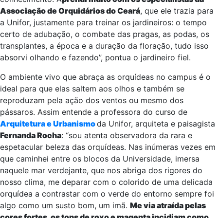
Associação de Orquidários do Ceará
, que ele trazia para
a Unifor, justamente para treinar os jardineiros: o tempo
certo de adubação, o combate das pragas, as podas, os
transplantes, a época e a duração da floração, tudo isso
absorvi olhando e fazendo”, pontua o jardineiro fiel.
O ambiente vivo que abraça as orquídeas no campus é o
ideal para que elas saltem aos olhos e também se
reproduzam pela ação dos ventos ou mesmo dos
pássaros. Assim entende a professora do curso de
Arquitetura e Urbanismo
da Unifor, arquiteta e paisagista
Fernanda Rocha
: “sou atenta observadora da rara e
espetacular beleza das orquídeas. Nas inúmeras vezes em
que caminhei entre os blocos da Universidade, imersa
naquele mar verdejante, que nos abriga dos rigores do
nosso clima, me deparar com o colorido de uma delicada
orquídea a contrastar com o verde do entorno sempre foi
algo como um susto bom, um imã.
Me via atraída pelas
cores fortes, os tons de roxo e magenta incidiam como