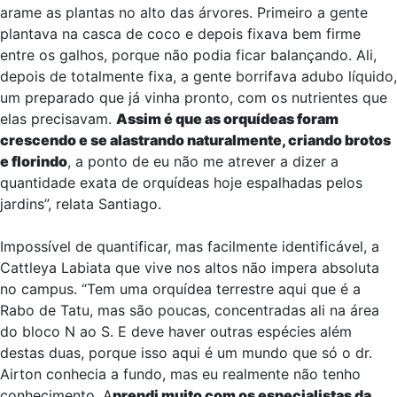
arame as plantas no alto das árvores. Primeiro a gente
plantava na casca de coco e depois fixava bem firme
entre os galhos, porque não podia ficar balançando. Ali,
depois de totalmente fixa, a gente borrifava adubo líquido,
um preparado que já vinha pronto, com os nutrientes que
elas precisavam.
Assim é que as orquídeas foram
crescendo e se alastrando naturalmente, criando brotos
e florindo
, a ponto de eu não me atrever a dizer a
quantidade exata de orquídeas hoje espalhadas pelos
jardins”, relata Santiago.
Impossível de quantificar, mas facilmente identificável, a
Cattleya Labiata que vive nos altos não impera absoluta
no campus. “Tem uma orquídea terrestre aqui que é a
Rabo de Tatu, mas são poucas, concentradas ali na área
do bloco N ao S. E deve haver outras espécies além
destas duas, porque isso aqui é um mundo que só o dr.
Airton conhecia a fundo, mas eu realmente não tenho
conhecimento. A
prendi muito com os especialistas da