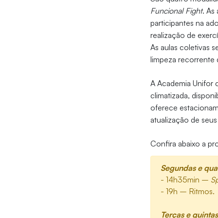
Funcional Fight
. As
participantes na ado
realização de exerc
As aulas coletivas 
limpeza recorrente 
A Academia Unifor 
climatizada, disponi
oferece estacioname
atualização de seu
Confira abaixo a pr
Segundas e quar
- 14h35min –
S
- 19h – Ritmos.
Terças e quintas