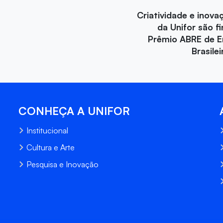
Criatividade e inova
da Unifor são fi
Prêmio ABRE de 
Brasile
CONHEÇA A UNIFOR
Institucional
Cultura e Arte
Pesquisa e Inovação