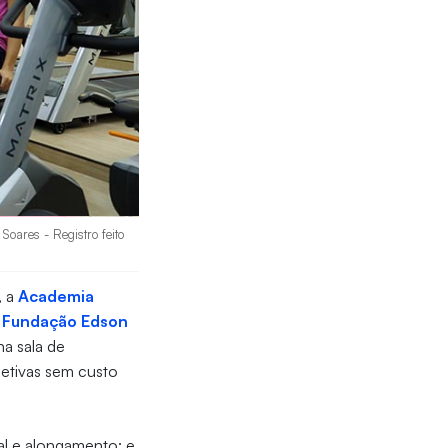
Soares - Registro feito
, a
Academia
a
Fundação Edson
na sala de
letivas sem custo
al e alongamento; e