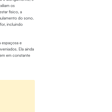
xiliam os
tar físico, a
egulamento do sono.
or, incluindo
a espaçosa e
nveniados. Ela ainda
guem em constante