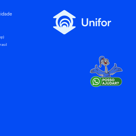
cidade
pp)
asil