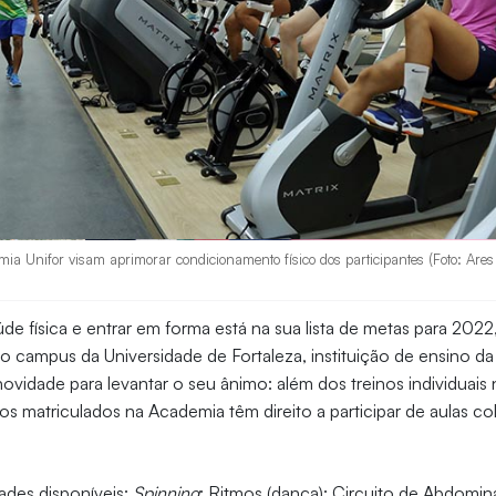
mia Unifor visam aprimorar condicionamento físico dos participantes (Foto: Ares 
úde física e entrar em forma está na sua lista de metas para 2022
 no campus da Universidade de Fortaleza, instituição de ensino d
novidade para levantar o seu ânimo: além dos treinos individuais 
s matriculados na Academia têm direito a participar de aulas co
ades disponíveis:
Spinning
; Ritmos (dança); Circuito de Abdomin