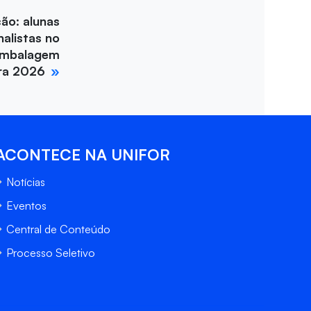
ção: alunas
nalistas no
Embalagem
ira 2026
ACONTECE NA UNIFOR
Notícias
Eventos
Central de Conteúdo
Processo Seletivo