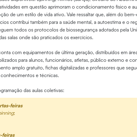
 atividades em questão aprimoram o condicionamento físico e au
ção de um estilo de vida ativo. Vale ressaltar que, além do bem-es
ícios contribui também para a saúde mental, a autoestima e o r
seguem todos os protocolos de biossegurança adotados pela Unif
das salas onde são praticados os exercícios.
conta com equipamentos de última geração, distribuídos em áre
bilizados para alunos, funcionários, atletas, público externo e co
nto amplo gratuito, fichas digitalizadas e professores que se
s conhecimentos e técnicas.
ogramação das aulas coletivas:
tas-feiras
pinning
;
-feiras