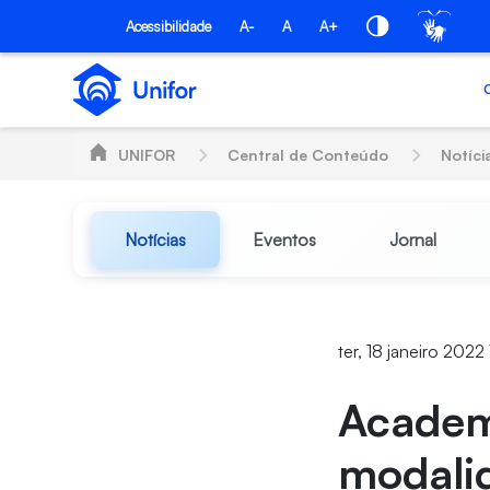
Pular para o Conteúdo principal
Acessibilidade
A-
A
A+
UNIFOR
Central de Conteúdo
Notíci
Notícias
Eventos
Jornal
ter, 18 janeiro 2022
Academi
modalid