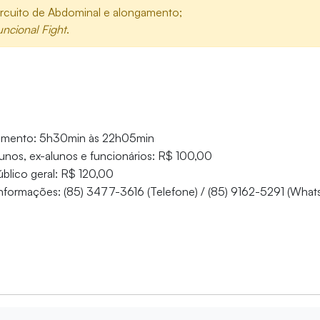
rcuito de Abdominal e alongamento;
uncional Fight
.
namento: 5h30min às 22h05min
unos, ex-alunos e funcionários: R$ 100,00
blico geral: R$ 120,00
informações: (85) 3477-3616 (Telefone) / (85) 9162-5291 (What