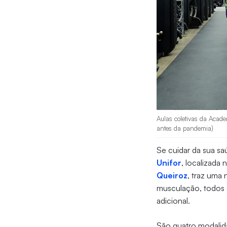
Aulas coletivas da Acade
antes da pandemia)
Se cuidar da sua sa
Unifor
, localizada
Queiroz
, traz uma 
musculação, todos o
adicional.
São quatro modalid