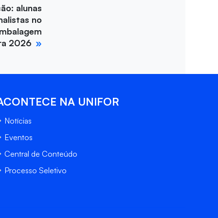
ção: alunas
nalistas no
Embalagem
ira 2026
ACONTECE NA UNIFOR
Notícias
Eventos
Central de Conteúdo
Processo Seletivo