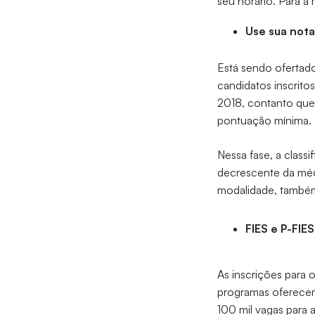
seu horário. Para a
Use sua not
Está sendo ofertado
candidatos inscrit
2018, contanto que
pontuação mínima.
Nessa fase, a class
decrescente da médi
modalidade, tamb
FIES e P-FIES
As inscrições para 
programas oferecem 
100 mil vagas para a