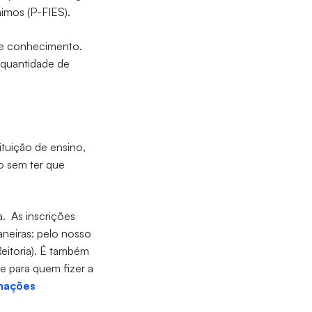
nimos (P-FIES).
 de conhecimento.
A quantidade de
tuição de ensino,
o sem ter que
ca.
As inscrições
aneiras: pelo nosso
Reitoria). É também
e para quem fizer a
rmações