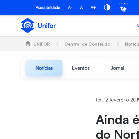
Pular para o Conteúdo principal
Acessibilidade
A-
A
A+
UNIFOR
Central de Conteúdo
Notíci
Notícias
Eventos
Jornal
ter, 12 fevereiro 20
Ainda é
do Nor