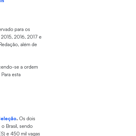
is
ervado para os
 2015, 2016, 2017 e
 Redação, além de
decendo-se a ordem
 Para esta
Seleção
.
Os dois
 o Brasil, sendo
IES) e 450 mil vagas