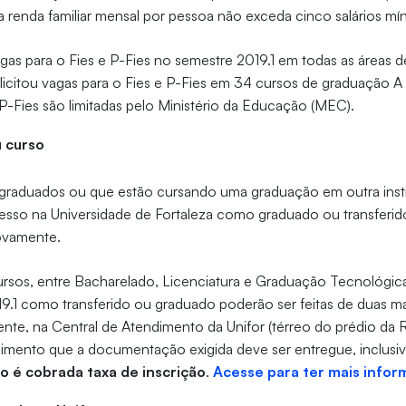
a renda familiar mensal por pessoa não exceda cinco salários mí
vagas para o Fies e P-Fies no semestre 2019.1 em todas as áreas
solicitou vagas para o Fies e P-Fies em 34 cursos de graduação 
 P-Fies são limitadas pelo Ministério da Educação (MEC).
u curso
 graduados ou que estão cursando uma graduação em outra insti
resso na Universidade de Fortaleza como graduado ou transferid
novamente.
ursos, entre Bacharelado, Licenciatura e Graduação Tecnológi
9.1 como transferido ou graduado poderão ser feitas de duas m
ente, na Central de Atendimento da Unifor (térreo do prédio da 
imento que a documentação exigida deve ser entregue, inclusiv
o é cobrada taxa de inscrição
.
Acesse para ter mais info