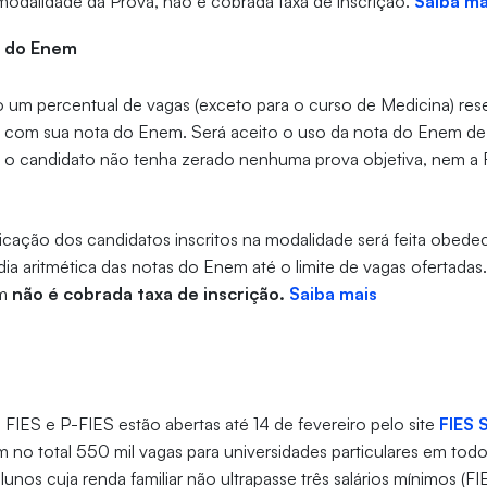
 modalidade da Prova, não é cobrada taxa de inscrição.
Saiba ma
a do Enem
 um percentual de vagas (exceto para o curso de Medicina) res
os com sua nota do Enem. Será aceito o uso da nota do Enem de
 o candidato não tenha zerado nenhuma prova objetiva, nem a
ificação dos candidatos inscritos na modalidade será feita obe
a aritmética das notas do Enem até o limite de vagas ofertadas.
ém
não é cobrada taxa de inscrição.
Saiba mais
o FIES e P-FIES estão abertas até 14 de fevereiro pelo site
FIES 
no total 550 mil vagas para universidades particulares em todo
lunos cuja renda familiar não ultrapasse três salários mínimos (F