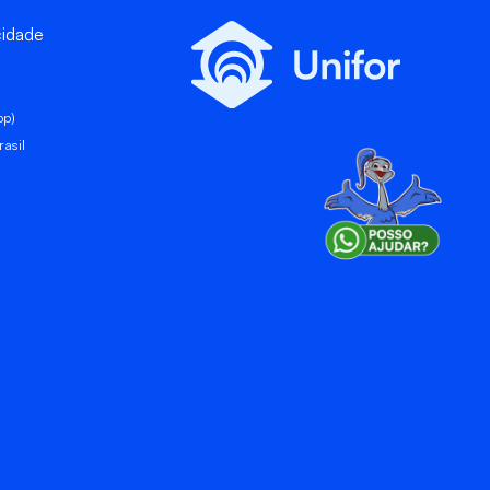
cidade
pp)
asil