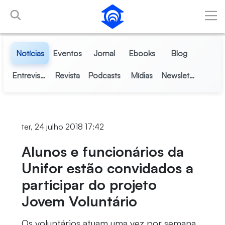
Pular para o Conteúdo principal
Notícias
Eventos
Jornal
Ebooks
Blog
Entrevistas
Revista
Podcasts
Mídias
Newsletter
ter, 24 julho 2018 17:42
Alunos e funcionários da
Unifor estão convidados a
participar do projeto
Jovem Voluntário
Os voluntários atuam uma vez por semana,