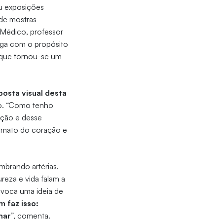
ou exposições
 de mostras
 Médico, professor
loga com o propósito
 que tornou-se um
posta visual desta
ano. “Como tenho
ação e desse
ormato do coração e
mbrando artérias.
eza e vida falam a
evoca uma ideia de
 faz isso:
har
”, comenta.