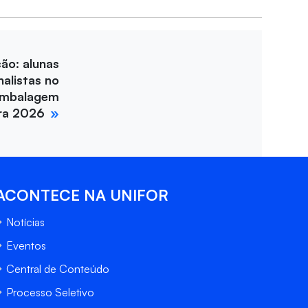
ção: alunas
nalistas no
Embalagem
ira 2026
ACONTECE NA UNIFOR
Notícias
Eventos
Central de Conteúdo
Processo Seletivo