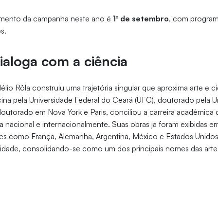
çamento da campanha neste ano é
1º de setembro
, com program
ês.
ialoga com a ciência
lio Rôla construiu uma trajetória singular que aproxima arte e 
na pela Universidade Federal do Ceará (UFC), doutorado pela U
doutorado em Nova York e Paris, conciliou a carreira acadêmi
da nacional e internacionalmente. Suas obras já foram exibidas e
íses como França, Alemanha, Argentina, México e Estados Unido
idade, consolidando-se como um dos principais nomes das artes