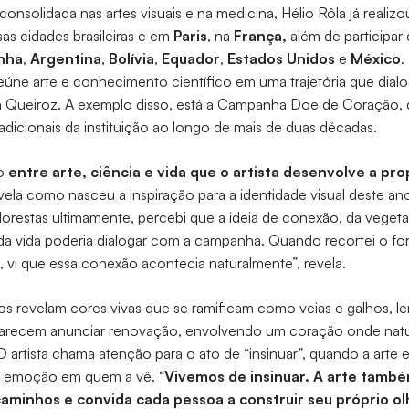
consolidada nas artes visuais e na medicina, Hélio Rôla já realiz
sas cidades brasileiras e em
Paris
, na
França,
além de participar
nha
,
Argentina
,
Bolívia
,
Equador
,
Estados Unidos
e
México
.
reúne arte e conhecimento científico em uma trajetória que dia
 Queiroz. A exemplo disso, está a Campanha Doe de Coração,
radicionais da instituição ao longo de mais de duas décadas.
o
entre arte, ciência e vida que o artista desenvolve a pro
revela como nasceu a inspiração para a identidade visual deste 
orestas ultimamente, percebi que a ideia de conexão, da veget
da vida poderia dialogar com a campanha. Quando recortei o f
, vi que essa conexão acontecia naturalmente”, revela.
s revelam cores vivas que se ramificam como veias e galhos, le
arecem anunciar renovação, envolvendo um coração onde natur
artista chama atenção para o ato de “insinuar”, quando a arte 
do emoção em quem a vê. “
Vivemos de insinuar. A arte também
aminhos e convida cada pessoa a construir seu próprio ol