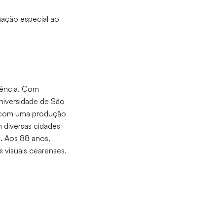
ação especial ao
ciência. Com
niversidade de São
ca com uma produção
m diversas cidades
s. Aos 88 anos,
 visuais cearenses.