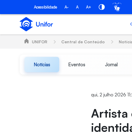
Pular para o Conteúdo principal
Acessibilidade
A-
A
A+
UNIFOR
Central de Conteúdo
Notíci
Notícias
Eventos
Jornal
qui, 2 julho 2026 11
Artista
identi