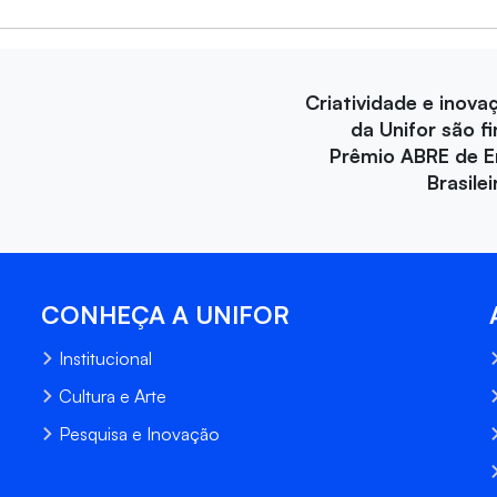
Criatividade e inova
da Unifor são fi
Prêmio ABRE de 
Brasile
CONHEÇA A UNIFOR
Institucional
Cultura e Arte
Pesquisa e Inovação