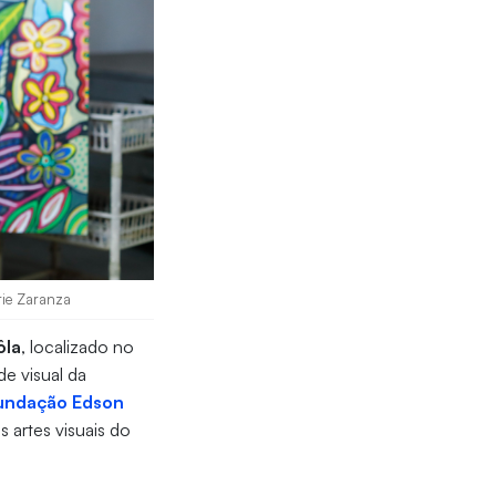
orie Zaranza
ôla
, localizado no
e visual da
undação Edson
s artes visuais do