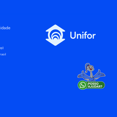
cidade
pp)
asil