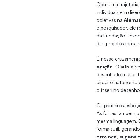
Com uma trajetória 
individuais em diver
coletivas na
Alema
e pesquisador, ele 
da Fundação Edson
dos projetos mais t
É nesse cruzament
edição
. O artista 
desenhado muitas fl
circuito autônomo 
o inseri no desenho
Os primeiros esboço
As folhas também p
mesma linguagem. O 
forma sutil, geran
provoca, sugere c