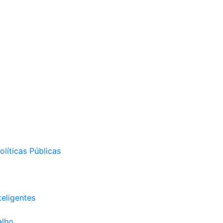
líticas Públicas
eligentes
alho